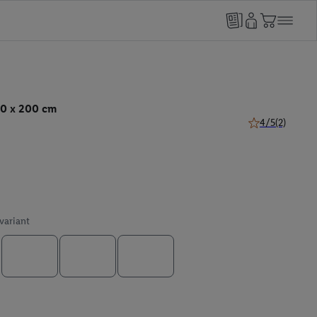
0 x 200 cm
4/5
(2)
4 van 5 sterren 
 variant