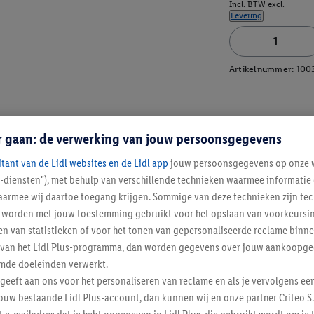
Incl. BTW excl.
Levering
Artikelnummer:
100
r gaan: de verwerking van jouw persoonsgegevens
itant van de Lidl websites en de Lidl app
jouw persoonsgegevens op onze w
l-diensten"), met behulp van verschillende technieken waarmee informati
armee wij daartoe toegang krijgen. Sommige van deze technieken zijn tec
worden met jouw toestemming gebruikt voor het opslaan van voorkeursins
n van statistieken of voor het tonen van gepersonaliseerde reclame binne
ent van het Lidl Plus-programma, dan worden gegevens over jouw aankoopge
mde doeleinden verwerkt.
 geeft aan ons voor het personaliseren van reclame en als je vervolgens ee
ouw bestaande Lidl Plus-account, dan kunnen wij en onze partner Criteo S.