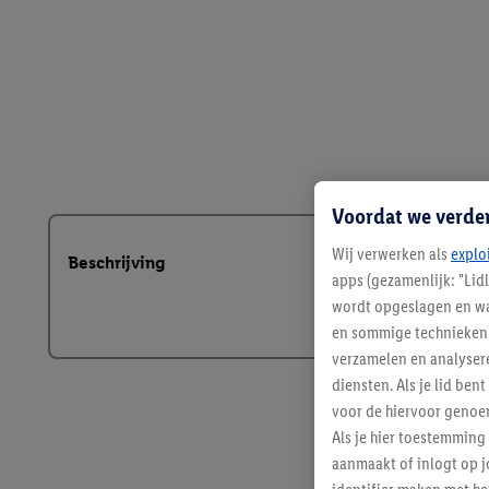
Voordat we verde
Wij verwerken als
explo
Beschrijving
apps (gezamenlijk: "Lid
wordt opgeslagen en wa
en sommige technieken 
verzamelen en analysere
diensten. Als je lid b
voor de hiervoor genoe
Als je hier toestemming
aanmaakt of inlogt op j