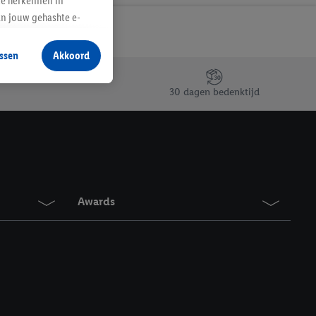
te herkennen in
an jouw gehashte e-
aan jou zijn
ssen
Akkoord
r producten waarin je
 winkel te plaatsen
30 dagen bedenktijd
innen verschillende
 van jouw gehashte e-
an jou kunnen worden
erking.
Awards
en vergelijkbare
en. Meer informatie,
t moment in te
r
voor meer informatie