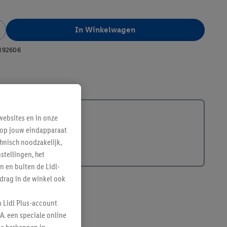
In Winkelwagen
392606
ebsites en in onze
e op jouw eindapparaat
hnisch noodzakelijk,
tellingen, het
n en buiten de Lidl-
drag in de winkel ook
n Lidl Plus-account
A. een speciale online