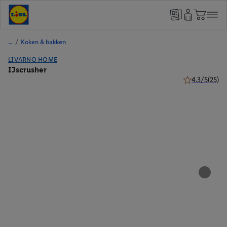
/
Koken & bakken
LIVARNO HOME
IJscrusher
4.3/5
(25)
4.3 van 5 ster