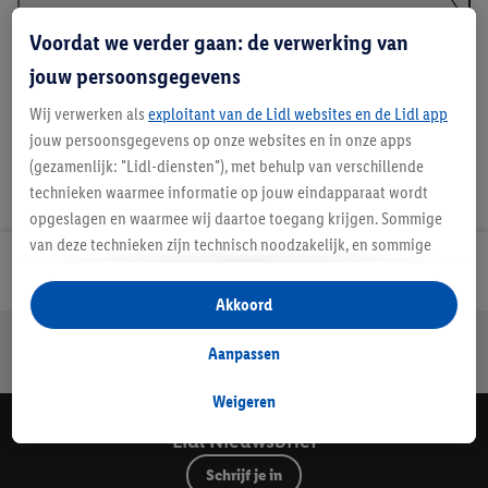
Voordat we verder gaan: de verwerking van
Handleidingen en downloads
jouw persoonsgegevens
Wij verwerken als
exploitant van de Lidl websites en de Lidl app
jouw persoonsgegevens op onze websites en in onze apps
(gezamenlijk: "Lidl-diensten"), met behulp van verschillende
technieken waarmee informatie op jouw eindapparaat wordt
opgeslagen en waarmee wij daartoe toegang krijgen. Sommige
van deze technieken zijn technisch noodzakelijk, en sommige
technieken worden met jouw toestemming gebruikt voor het
Lidl Nieuwsbrief
opslaan van voorkeursinstellingen, het verzamelen en
Akkoord
analyseren van statistieken of voor het tonen van
Jouw voordelen bij ons als Lidl webshop klant
gepersonaliseerde reclame binnen en buiten de Lidl-diensten.
Aanpassen
Gratis retourneren
Veilig winkelen
30 dagen bedenktijd
Als je lid bent van het Lidl Plus-programma, dan worden
gegevens over jouw aankoopgedrag in de winkel ook voor de
Weigeren
hiervoor genoemde doeleinden verwerkt.
Lidl Nieuwsbrief
Als je hier toestemming geeft aan ons voor het personaliseren
Schrijf je in
van reclame en als je vervolgens een Lidl Plus-account