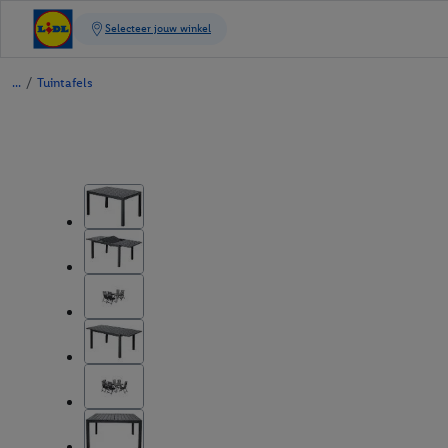
/
Tuintafels