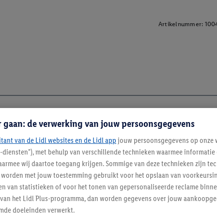
Artikelnummer:
100
r gaan: de verwerking van jouw persoonsgegevens
itant van de Lidl websites en de Lidl app
jouw persoonsgegevens op onze w
l-diensten"), met behulp van verschillende technieken waarmee informati
armee wij daartoe toegang krijgen. Sommige van deze technieken zijn tec
worden met jouw toestemming gebruikt voor het opslaan van voorkeursins
n van statistieken of voor het tonen van gepersonaliseerde reclame binne
ent van het Lidl Plus-programma, dan worden gegevens over jouw aankoopge
mde doeleinden verwerkt.