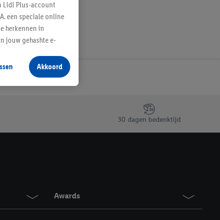
n Lidl Plus-account
A. een speciale online
te herkennen in
an jouw gehashte e-
aan jou zijn
ssen
Akkoord
r producten waarin je
 winkel te plaatsen
innen verschillende
 van jouw gehashte e-
30 dagen bedenktijd
an jou kunnen worden
erking.
en vergelijkbare
en. Meer informatie,
Awards
t moment in te
r
voor meer informatie