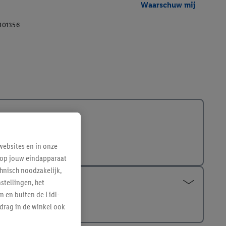
Waarschuw mij
401356
ebsites en in onze
e op jouw eindapparaat
hnisch noodzakelijk,
tellingen, het
n en buiten de Lidl-
drag in de winkel ook