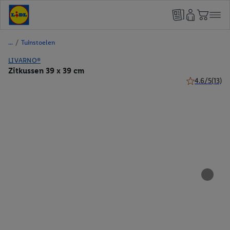
/
Tuinstoelen
LIVARNO®
Zitkussen 39 x 39 cm
4.6/5
(13)
4.6 van 5 ster