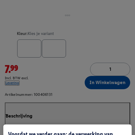
Kleur:
Kies je variant
7.99
Incl. BTW excl.
In Winkelwagen
Levering
Artikelnummer:
100406131
Beschrijving
Voordat we verder gaan: de verwerking van