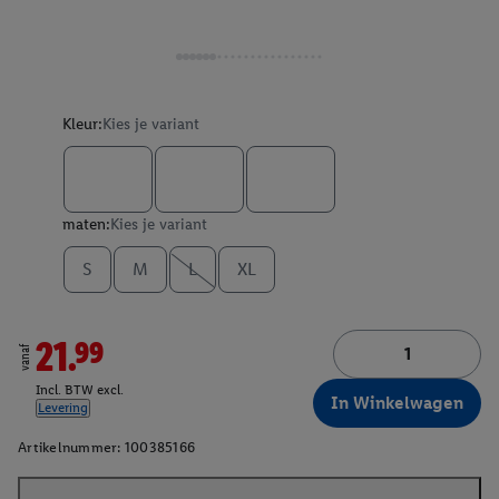
Kleur:
Kies je variant
maten:
Kies je variant
S
M
L
XL
21.99
vanaf
Incl. BTW excl.
In Winkelwagen
Levering
Artikelnummer:
100385166