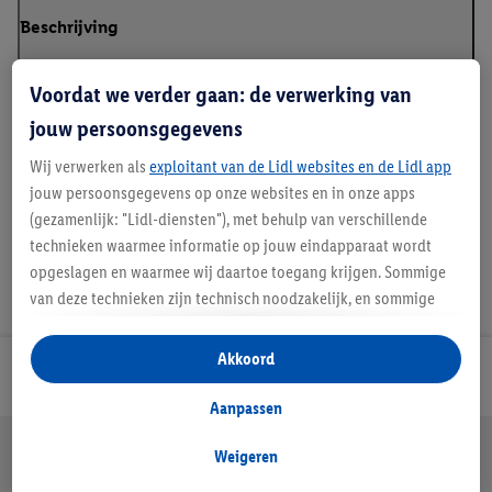
Beschrijving
Voordat we verder gaan: de verwerking van
jouw persoonsgegevens
Details over productveiligheid
Wij verwerken als
exploitant van de Lidl websites en de Lidl app
jouw persoonsgegevens op onze websites en in onze apps
(gezamenlijk: "Lidl-diensten"), met behulp van verschillende
technieken waarmee informatie op jouw eindapparaat wordt
opgeslagen en waarmee wij daartoe toegang krijgen. Sommige
van deze technieken zijn technisch noodzakelijk, en sommige
technieken worden met jouw toestemming gebruikt voor het
opslaan van voorkeursinstellingen, het verzamelen en
Akkoord
Lidl Nieuwsbrief
analyseren van statistieken of voor het tonen van
gepersonaliseerde reclame binnen en buiten de Lidl-diensten.
Aanpassen
Als je lid bent van het Lidl Plus-programma, dan worden
Jouw voordelen bij ons als Lidl webshop klant
gegevens over jouw aankoopgedrag in de winkel ook voor de
Weigeren
Gratis retourneren
Veilig winkelen
30 dagen bedenktijd
hiervoor genoemde doeleinden verwerkt.