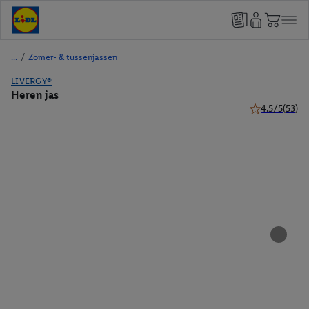
/
Zomer- & tussenjassen
LIVERGY®
Heren jas
4.5/5
(53)
4.5 van 5 ster