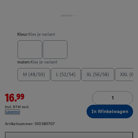
Kleur:
Kies je variant
maten:
Kies je variant
M (48/50)
L (52/54)
XL (56/58)
XXL (60
16.99
Incl. BTW excl.
In Winkelwagen
Levering
Artikelnummer:
100380707