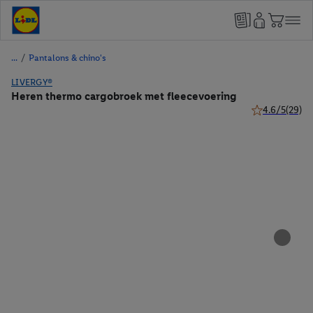
/
Pantalons & chino's
LIVERGY®
Heren thermo cargobroek met fleecevoering
4.6/5
(29)
4.6 van 5 ster