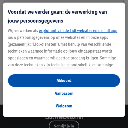
Beschrijving
Voordat we verder gaan: de verwerking van
jouw persoonsgegevens
Wij verwerken als
exploitant van de Lidl websites en de Lidl app
jouw persoonsgegevens op onze websites en in onze apps
(gezamenlijk: "Lidl-diensten"), met behulp van verschillende
technieken waarmee informatie op jouw eindapparaat wordt
opgeslagen en waarmee wij daartoe toegang krijgen. Sommige
van deze technieken zijn technisch noodzakelijk, en sommige
technieken worden met jouw toestemming gebruikt voor het
Lidl Nieuwsbrief
opslaan van voorkeursinstellingen, het verzamelen en
Akkoord
analyseren van statistieken of voor het tonen van
Jouw voordelen bij ons als Lidl webshop klant
gepersonaliseerde reclame binnen en buiten de Lidl-diensten.
Aanpassen
Gratis retourneren
Veilig winkelen
30 dagen bedenktijd
Als je lid bent van het Lidl Plus-programma, dan worden
gegevens over jouw aankoopgedrag in de winkel ook voor de
Weigeren
hiervoor genoemde doeleinden verwerkt.
Lidl Nieuwsbrief
Als je hier toestemming geeft aan ons voor het personaliseren
Schrijf je in
van reclame en als je vervolgens een Lidl Plus-account