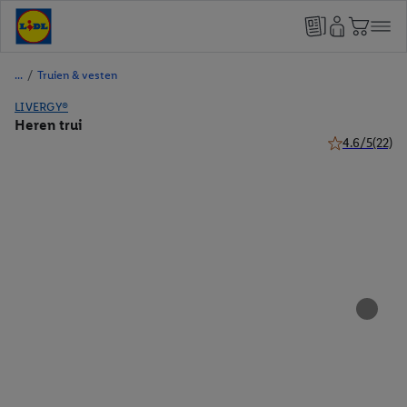
/
Truien & vesten
LIVERGY®
Heren trui
4.6/5
(22)
4.6 van 5 ster