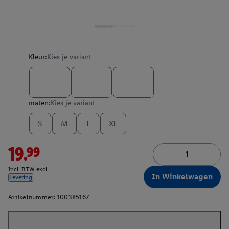
Kleur:
Kies je variant
maten:
Kies je variant
S
M
L
XL
19.99
Incl. BTW excl.
In Winkelwagen
Levering
Artikelnummer:
100385167