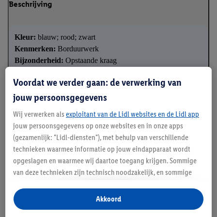
Beschrijving
Kleur:
blauw; rood; zwart
Kenmerken:
Borduurwerk
Bijzonderheid:
Opstaande kraag
✓
Met vezels van natuurlijke oorsprong
Voordat we verder gaan: de verwerking van
✓
Boordjes aan mouwen en zoom
jouw persoonsgegevens
✓
Bijzonder zacht en soepel dankzij viscose
Wij verwerken als
exploitant van de Lidl websites en de Lidl app
jouw persoonsgegevens op onze websites en in onze apps
(gezamenlijk: "Lidl-diensten"), met behulp van verschillende
Details over productveiligheid
technieken waarmee informatie op jouw eindapparaat wordt
opgeslagen en waarmee wij daartoe toegang krijgen. Sommige
van deze technieken zijn technisch noodzakelijk, en sommige
technieken worden met jouw toestemming gebruikt voor het
opslaan van voorkeursinstellingen, het verzamelen en
Akkoord
analyseren van statistieken of voor het tonen van