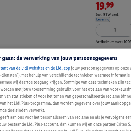
19.99
Incl. BTW excl.
Levering
Artikelnummer:
100
r gaan: de verwerking van jouw persoonsgegevens
itant van de Lidl websites en de Lidl app
jouw persoonsgegevens op onze w
l-diensten"), met behulp van verschillende technieken waarmee informati
armee wij daartoe toegang krijgen. Sommige van deze technieken zijn tec
worden met jouw toestemming gebruikt voor het opslaan van voorkeursins
n van statistieken of voor het tonen van gepersonaliseerde reclame binne
ent van het Lidl Plus-programma, dan worden gegevens over jouw aankoopge
mde doeleinden verwerkt.
 geeft aan ons voor het personaliseren van reclame en als je vervolgens ee
ouw bestaande Lidl Plus-account, dan kunnen wij en onze partner Criteo S.