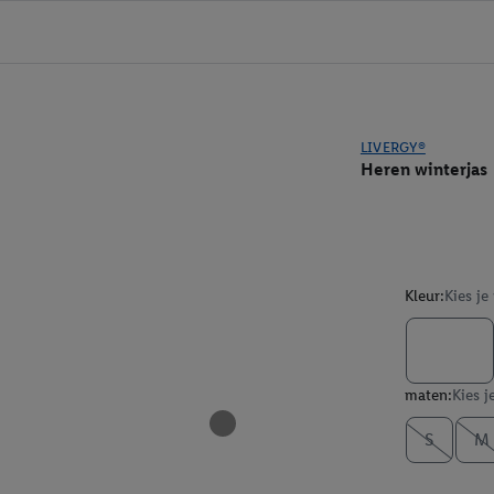
LIVERGY®
Heren winterjas
Kleur:
Kies je
maten:
Kies j
S
M