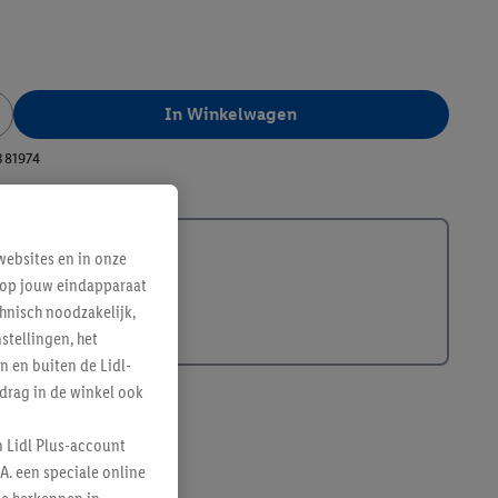
In Winkelwagen
381974
ebsites en in onze
e op jouw eindapparaat
hnisch noodzakelijk,
tellingen, het
n en buiten de Lidl-
drag in de winkel ook
n Lidl Plus-account
A. een speciale online