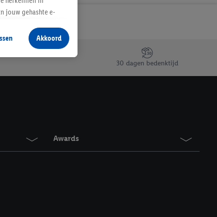
te herkennen in
an jouw gehashte e-
aan jou zijn
ssen
Akkoord
r producten waarin je
 winkel te plaatsen
30 dagen bedenktijd
innen verschillende
 van jouw gehashte e-
an jou kunnen worden
erking.
Awards
en vergelijkbare
en. Meer informatie,
t moment in te
r
voor meer informatie