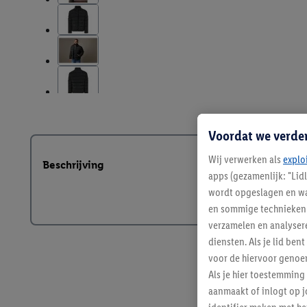
Voordat we verde
Wij verwerken als
explo
Beschrijving
apps (gezamenlijk: "Lid
wordt opgeslagen en wa
en sommige technieken 
verzamelen en analysere
diensten. Als je lid b
voor de hiervoor genoe
Als je hier toestemming
aanmaakt of inlogt op j