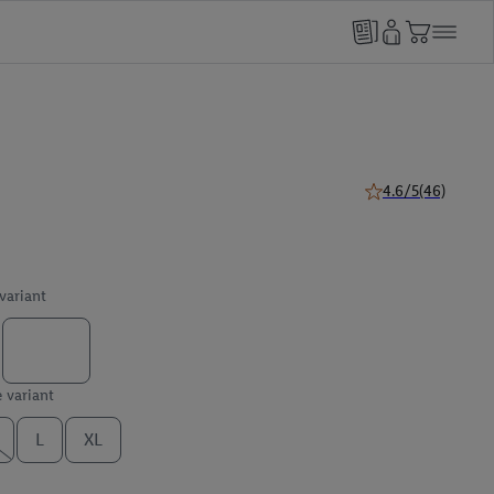
4.6/5
(46)
4.6 van 5 sterren (
 variant
e variant
L
XL