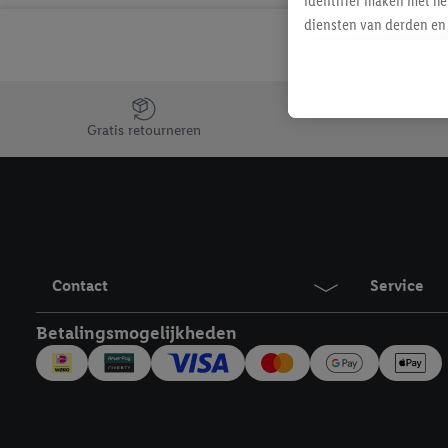
identifier maken met he
diensten van derden en 
mailadres ook worden sa
toegewezen.
Als je hiervoor toeste
Jouw voordelen bij ons als Lidl webshop klant
eerder interesse hebt g
Gratis retourneren
maar het niet te kopen)
Lidl-diensten worden we
mailadres en met eventu
toegewezen.
Onder "Aanpassen" kun 
verwerkingsdoeleinden j
Contact
Service
Door te klikken op "Weig
technieken worden gebr
Betalingsmogelijkheden
Door op "Akkoord" te kl
inclusief over de opsl
trekken, vind je in onze
over de cookies die wij 