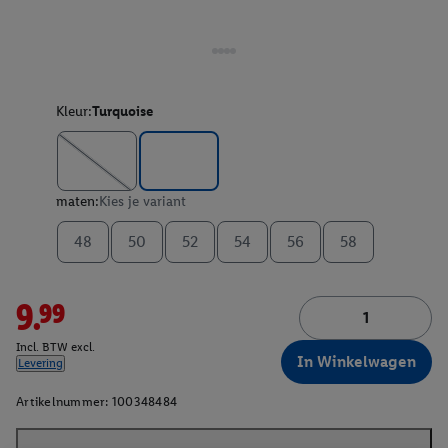
Kleur:
Turquoise
maten:
Kies je variant
48
50
52
54
56
58
9.99
Incl. BTW excl.
In Winkelwagen
Levering
Artikelnummer:
100348484