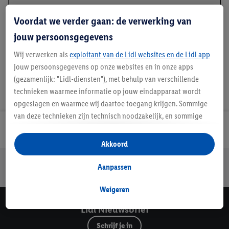
Beschrijving
Voordat we verder gaan: de verwerking van
jouw persoonsgegevens
Wij verwerken als
exploitant van de Lidl websites en de Lidl app
jouw persoonsgegevens op onze websites en in onze apps
(gezamenlijk: "Lidl-diensten"), met behulp van verschillende
technieken waarmee informatie op jouw eindapparaat wordt
opgeslagen en waarmee wij daartoe toegang krijgen. Sommige
van deze technieken zijn technisch noodzakelijk, en sommige
technieken worden met jouw toestemming gebruikt voor het
Lidl Nieuwsbrief
opslaan van voorkeursinstellingen, het verzamelen en
Akkoord
analyseren van statistieken of voor het tonen van
Jouw voordelen bij ons als Lidl webshop klant
gepersonaliseerde reclame binnen en buiten de Lidl-diensten.
Aanpassen
Gratis retourneren
Veilig winkelen
30 dagen bedenktijd
Als je lid bent van het Lidl Plus-programma, dan worden
gegevens over jouw aankoopgedrag in de winkel ook voor de
Weigeren
hiervoor genoemde doeleinden verwerkt.
Lidl Nieuwsbrief
Als je hier toestemming geeft aan ons voor het personaliseren
Schrijf je in
van reclame en als je vervolgens een Lidl Plus-account