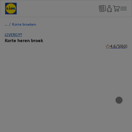
/
Korte broeken
LIVERGY®
Korte heren broek
4.6/5
(60)
4.6 van 5 sterr