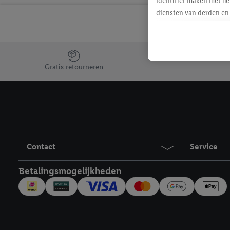
identifier maken met he
diensten van derden en 
mailadres ook worden sa
toegewezen.
Als je hiervoor toeste
Jouw voordelen bij ons als Lidl webshop klant
eerder interesse hebt g
Gratis retourneren
maar het niet te kopen)
Lidl-diensten worden we
mailadres en met eventu
toegewezen.
Onder "Aanpassen" kun 
verwerkingsdoeleinden j
Contact
Service
Door te klikken op "Weig
technieken worden gebr
Betalingsmogelijkheden
Door op "Akkoord" te kl
inclusief over de opsl
trekken, vind je in onze
over de cookies die wij 