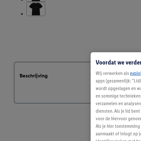
Voordat we verde
Wij verwerken als
explo
Beschrijving
apps (gezamenlijk: "Lid
wordt opgeslagen en wa
en sommige technieken 
verzamelen en analysere
diensten. Als je lid b
voor de hiervoor genoe
Als je hier toestemming
aanmaakt of inlogt op j