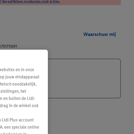
! Vergelijkbare producten vind je hier.
Waarschuw mij
373175001
ebsites en in onze
e op jouw eindapparaat
hnisch noodzakelijk,
tellingen, het
n en buiten de Lidl-
drag in de winkel ook
n Lidl Plus-account
A. een speciale online