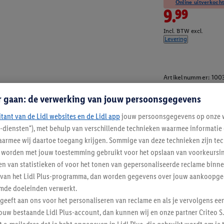
Online uitverkocht
9.99
Incl. BTW excl.
Levering
Artikelnummer:
100
r gaan: de verwerking van jouw persoonsgegevens
itant van de Lidl websites en de Lidl app
jouw persoonsgegevens op onze w
l-diensten"), met behulp van verschillende technieken waarmee informati
armee wij daartoe toegang krijgen. Sommige van deze technieken zijn tec
worden met jouw toestemming gebruikt voor het opslaan van voorkeursins
n van statistieken of voor het tonen van gepersonaliseerde reclame binne
ent van het Lidl Plus-programma, dan worden gegevens over jouw aankoopge
mde doeleinden verwerkt.
 geeft aan ons voor het personaliseren van reclame en als je vervolgens ee
ouw bestaande Lidl Plus-account, dan kunnen wij en onze partner Criteo S.