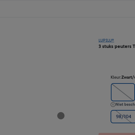
LUPILU®
3 stuks peuters T
Kleur:
Zwart/
Niet besch
98/104