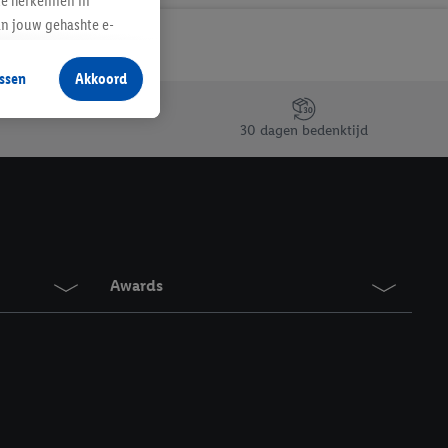
te herkennen in
an jouw gehashte e-
aan jou zijn
ssen
Akkoord
r producten waarin je
 winkel te plaatsen
30 dagen bedenktijd
innen verschillende
 van jouw gehashte e-
an jou kunnen worden
erking.
Awards
en vergelijkbare
en. Meer informatie,
t moment in te
r
voor meer informatie