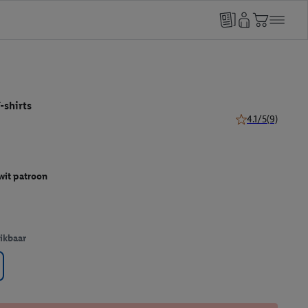
-shirts
4.1/5
(9)
4.1 van 5 sterren 
wit patroon
ikbaar