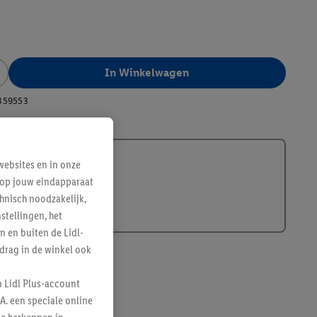
In Winkelwagen
359553
ebsites en in onze
e op jouw eindapparaat
hnisch noodzakelijk,
tellingen, het
n en buiten de Lidl-
drag in de winkel ook
n Lidl Plus-account
A. een speciale online