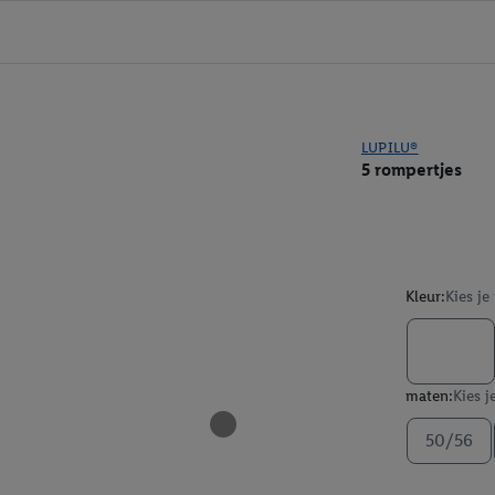
LUPILU®
5 rompertjes
Kleur:
Kies je
maten:
Kies j
50/56