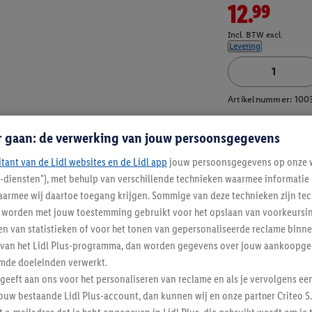
12.99
Incl. BTW excl.
Levering
Artikelnummer:
100
r gaan: de verwerking van jouw persoonsgegevens
itant van de Lidl websites en de Lidl app
jouw persoonsgegevens op onze w
l-diensten"), met behulp van verschillende technieken waarmee informati
armee wij daartoe toegang krijgen. Sommige van deze technieken zijn tec
worden met jouw toestemming gebruikt voor het opslaan van voorkeursins
n van statistieken of voor het tonen van gepersonaliseerde reclame binne
ent van het Lidl Plus-programma, dan worden gegevens over jouw aankoopge
mde doeleinden verwerkt.
 geeft aan ons voor het personaliseren van reclame en als je vervolgens ee
ouw bestaande Lidl Plus-account, dan kunnen wij en onze partner Criteo S.