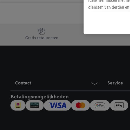
identifier maken met he
diensten van derden en 
mailadres ook worden sa
toegewezen.
Als je hiervoor toeste
Jouw voordelen bij ons als Lidl webshop klant
eerder interesse hebt g
Gratis retourneren
maar het niet te kopen)
Lidl-diensten worden we
mailadres en met eventu
toegewezen.
Onder "Aanpassen" kun 
verwerkingsdoeleinden j
Contact
Service
Door te klikken op "Weig
technieken worden gebr
Betalingsmogelijkheden
Door op "Akkoord" te kl
inclusief over de opsl
trekken, vind je in onze
over de cookies die wij 