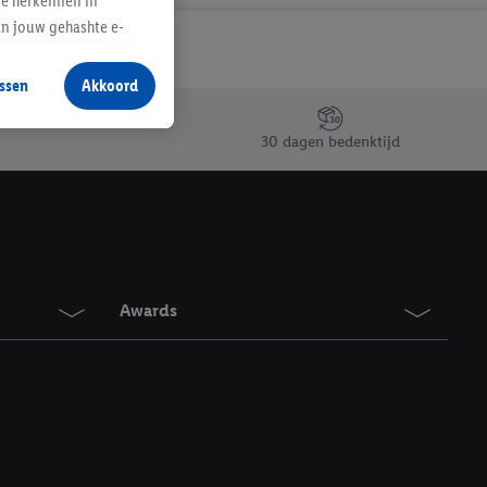
te herkennen in
an jouw gehashte e-
aan jou zijn
ssen
Akkoord
r producten waarin je
 winkel te plaatsen
30 dagen bedenktijd
innen verschillende
 van jouw gehashte e-
an jou kunnen worden
erking.
Awards
en vergelijkbare
en. Meer informatie,
t moment in te
r
voor meer informatie