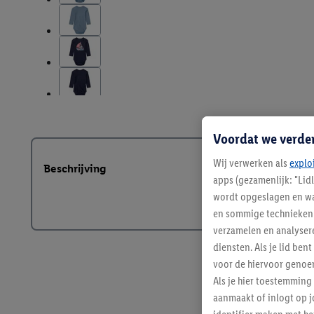
Voordat we verde
Wij verwerken als
explo
Beschrijving
apps (gezamenlijk: "Lid
wordt opgeslagen en wa
en sommige technieken 
verzamelen en analysere
diensten. Als je lid b
voor de hiervoor genoe
Als je hier toestemming
aanmaakt of inlogt op j