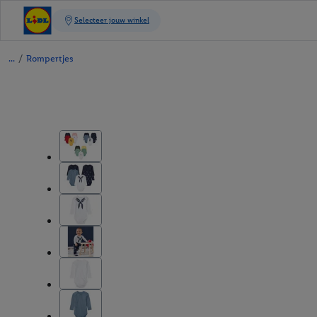
/
Rompertjes