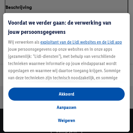
Beschrijving
Voordat we verder gaan: de verwerking van
jouw persoonsgegevens
Wij verwerken als
exploitant van de Lidl websites en de Lidl app
jouw persoonsgegevens op onze websites en in onze apps
(gezamenlijk: "Lidl-diensten"), met behulp van verschillende
technieken waarmee informatie op jouw eindapparaat wordt
opgeslagen en waarmee wij daartoe toegang krijgen. Sommige
Lidl Nieuwsbrief
van deze technieken zijn technisch noodzakelijk, en sommige
technieken worden met jouw toestemming gebruikt voor het
opslaan van voorkeursinstellingen, het verzamelen en
Jouw voordelen bij ons als Lidl webshop klant
Akkoord
analyseren van statistieken of voor het tonen van
Gratis retourneren
Veilig winkelen
30 dagen bedenktijd
gepersonaliseerde reclame binnen en buiten de Lidl-diensten.
Aanpassen
Als je lid bent van het Lidl Plus-programma, dan worden
gegevens over jouw aankoopgedrag in de winkel ook voor de
Weigeren
Lidl Nieuwsbrief
hiervoor genoemde doeleinden verwerkt.
Schrijf je in