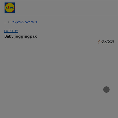
/
Pakjes & overalls
LUPILU®
Baby joggingpak
3.7/5
(3)
3.7 van 5 ste