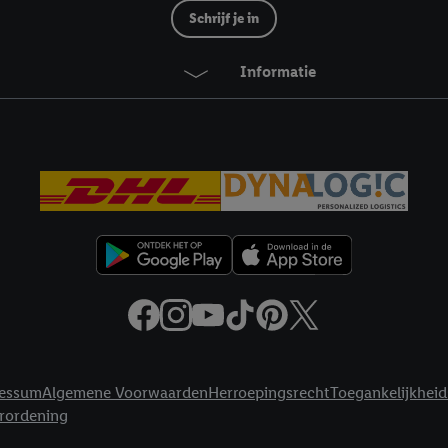
Schrijf je in
Informatie
essum
Algemene Voorwaarden
Herroepingsrecht
Toegankelijkheid
erordening