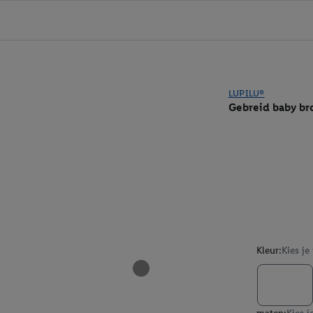
LUPILU®
Gebreid baby br
Kleur:
Kies je