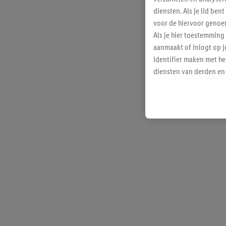
diensten. Als je lid b
voor de hiervoor genoe
Als je hier toestemming
aanmaakt of inlogt op j
identifier maken met he
diensten van derden en 
mailadres ook worden sa
toegewezen.
Als je hiervoor toeste
eerder interesse hebt g
maar het niet te kopen)
Lidl-diensten worden we
mailadres en met eventu
toegewezen.
Onder "Aanpassen" kun 
verwerkingsdoeleinden j
Door te klikken op "Weig
technieken worden gebr