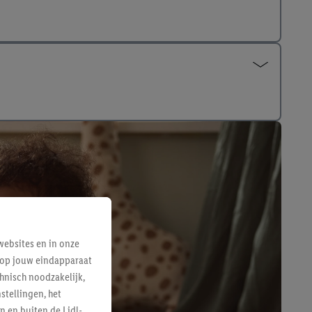
ebsites en in onze
e op jouw eindapparaat
hnisch noodzakelijk,
tellingen, het
n en buiten de Lidl-