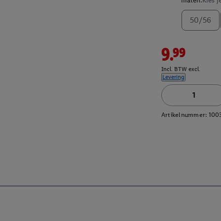
maten:
Kies j
50/56
9.99
Incl. BTW excl.
Levering
Artikelnummer:
100