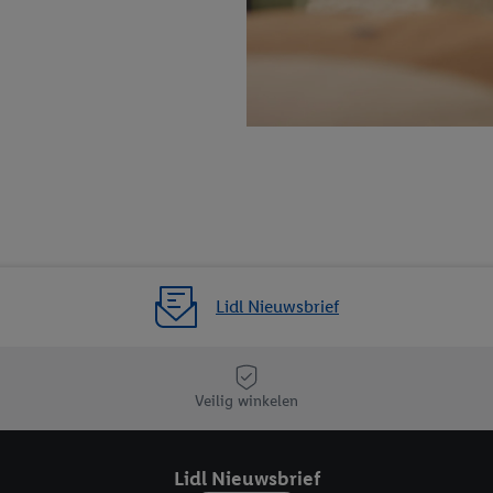
ikken, stem je in met alle verwerkingen voor alle bovengenoemde doeleind
agperiode van de gegevens en je recht om jouw toestemming op elk gewens
privacyverklaring
.
Je vindt de impressum voor de Lidl website hier.
Klik
hie
inzetten.
Lidl Nieuwsbrief
Veilig winkelen
Lidl Nieuwsbrief