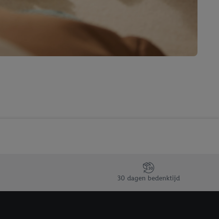
en. Meer informatie,
t moment in te
r
voor meer informatie
30 dagen bedenktijd