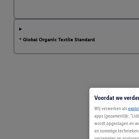
* Global Organic Textile Standard
Voordat we verde
Wij verwerken als
explo
apps (gezamenlijk: "Lid
wordt opgeslagen en wa
en sommige technieken 
verzamelen en analysere