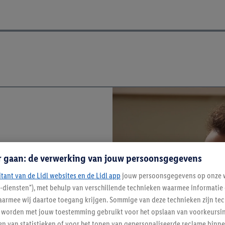
r gaan: de verwerking van jouw persoonsgegevens
itant van de Lidl websites en de Lidl app
jouw persoonsgegevens op onze w
l-diensten"), met behulp van verschillende technieken waarmee informati
armee wij daartoe toegang krijgen. Sommige van deze technieken zijn tec
worden met jouw toestemming gebruikt voor het opslaan van voorkeursins
n van statistieken of voor het tonen van gepersonaliseerde reclame binne