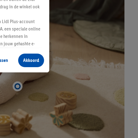
drag in de winkel ook
n Lidl Plus-account
A. een speciale online
te herkennen in
an jouw gehashte e-
aan jou zijn
ssen
Akkoord
r producten waarin je
 winkel te plaatsen
innen verschillende
 van jouw gehashte e-
an jou kunnen worden
erking.
en vergelijkbare