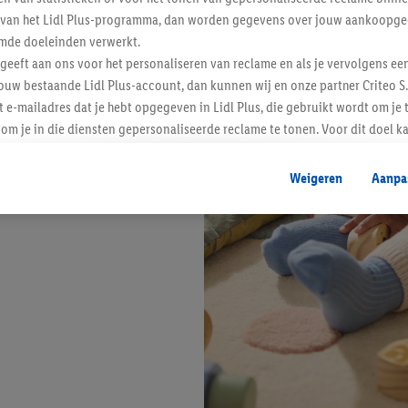
ent van het Lidl Plus-programma, dan worden gegevens over jouw aankoopge
mde doeleinden verwerkt.
 geeft aan ons voor het personaliseren van reclame en als je vervolgens ee
ouw bestaande Lidl Plus-account, dan kunnen wij en onze partner Criteo S.
t e-mailadres dat je hebt opgegeven in Lidl Plus, die gebruikt wordt om je 
om je in die diensten gepersonaliseerde reclame te tonen. Voor dit doel k
mengevoegd met andere identifiers of met identifiers die door Criteo S.A. 
Weigeren
Aanpa
mming geeft, dan kunnen retargeting advertenties worden weergegeven voo
etoond (bijvoorbeeld door het product in een winkelmandje van een online
. De retargeting advertenties kunnen op verschillende eindapparaten en b
ergegeven, als verschillende eindapparaten en Lidl-diensten, met behulp
ele andere identifiers of met identifiers waarover Criteo S.A. beschikt, a
je aangeven met welke cookies en vergelijkbare technieken en met welke
e instemt. Verder kan je er meer informatie vinden over de gegevensverw
eren", kies je voor de optie dat er enkel technisch noodzakelijke cookies 
uikt.