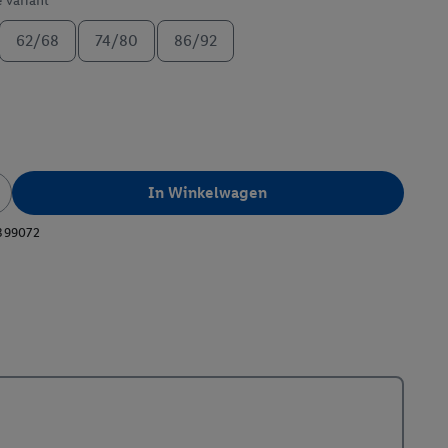
e variant
62/68
74/80
86/92
In Winkelwagen
399072