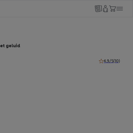
et geluid
4.9/5
(10)
4.9 van 5 sterren (