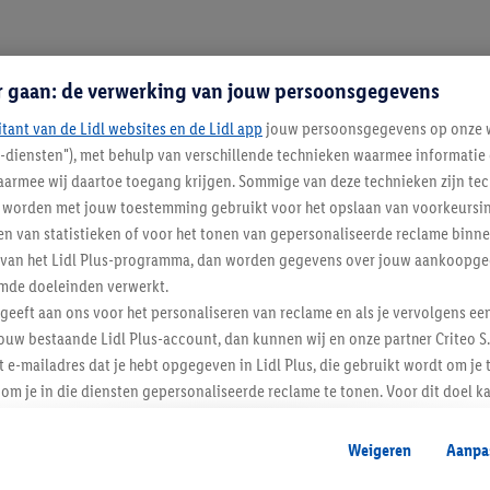
r gaan: de verwerking van jouw persoonsgegevens
itant van de Lidl websites en de Lidl app
jouw persoonsgegevens op onze w
l-diensten"), met behulp van verschillende technieken waarmee informati
enverordening
armee wij daartoe toegang krijgen. Sommige van deze technieken zijn tec
worden met jouw toestemming gebruikt voor het opslaan van voorkeursins
n van statistieken of voor het tonen van gepersonaliseerde reclame binne
ent van het Lidl Plus-programma, dan worden gegevens over jouw aankoopge
mde doeleinden verwerkt.
 geeft aan ons voor het personaliseren van reclame en als je vervolgens ee
ouw bestaande Lidl Plus-account, dan kunnen wij en onze partner Criteo S.
t e-mailadres dat je hebt opgegeven in Lidl Plus, die gebruikt wordt om je 
om je in die diensten gepersonaliseerde reclame te tonen. Voor dit doel k
mengevoegd met andere identifiers of met identifiers die door Criteo S.A. 
enverordening
Weigeren
Aanpa
mming geeft, dan kunnen retargeting advertenties worden weergegeven voo