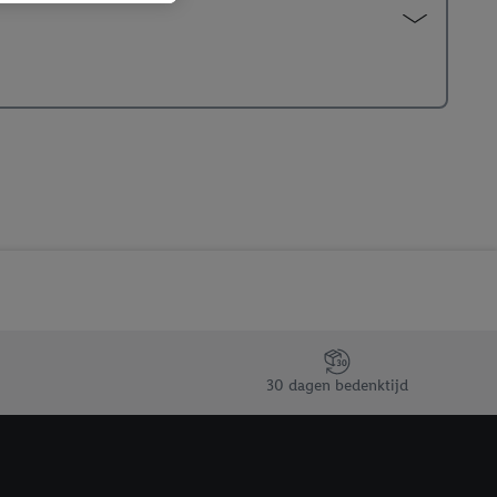
 winkel te plaatsen
innen verschillende
 van jouw gehashte e-
an jou kunnen worden
erking.
en vergelijkbare
en. Meer informatie,
t moment in te
r
voor meer informatie
30 dagen bedenktijd