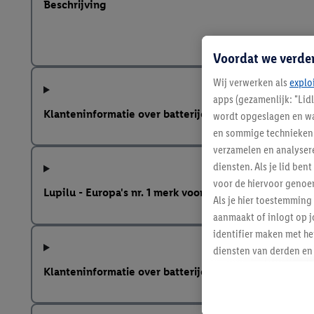
Beschrijving
Voordat we verde
Wij verwerken als
explo
apps (gezamenlijk: "Lid
Klanteninformatie over batterijen Europese Batterij
wordt opgeslagen en wa
en sommige technieken 
verzamelen en analysere
diensten. Als je lid b
voor de hiervoor genoe
Lupilu - Europa's nr. 1 merk voor houten speelgoed
Als je hier toestemming
aanmaakt of inlogt op j
identifier maken met he
diensten van derden en 
mailadres ook worden sa
Klanteninformatie over batterijen Europese Batterij
toegewezen.
Als je hiervoor toeste