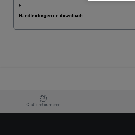
eerder interesse hebt g
maar het niet te kopen)
Handleidingen en downloads
Lidl-diensten worden we
mailadres en met eventu
toegewezen.
Onder "Aanpassen" kun 
verwerkingsdoeleinden j
Door te klikken op "Weig
technieken worden gebr
Door op "Akkoord" te kl
inclusief over de opsl
trekken, vind je in onze
over de cookies die wij 
Jouw voordelen bij ons als Lidl webshop klant
Gratis retourneren