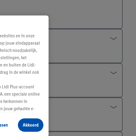
ebsites en in onze
e op jouw eindapparaat
hnisch noodzakelijk,
tellingen, het
n en buiten de Lidl-
drag in de winkel ook
n Lidl Plus-account
A. een speciale online
te herkennen in
an jouw gehashte e-
aan jou zijn
ssen
Akkoord
r producten waarin je