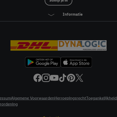
Schrijf je in
Informatie
essum
Algemene Voorwaarden
Herroepingsrecht
Toegankelijkheid
erordening