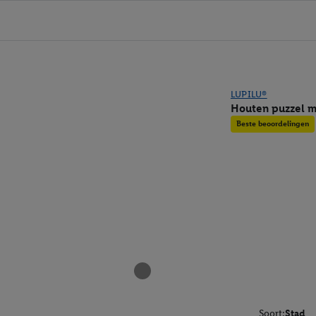
LUPILU®
Houten puzzel m
Beste beoordelingen
Soort:
Stad