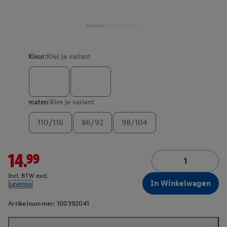
Kleur:
Kies je variant
maten:
Kies je variant
110/116
86/92
98/104
14.99
Incl. BTW excl.
In Winkelwagen
Levering
Artikelnummer:
100392041