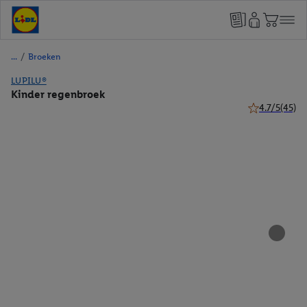
/
Broeken
LUPILU®
Kinder regenbroek
4.7/5
(45)
4.7 van 5 ster