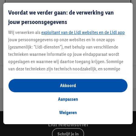
Beschrijving
Voordat we verder gaan: de verwerking van
jouw persoonsgegevens
Wij verwerken als
exploitant van de Lidl websites en de Lidl app
jouw persoonsgegevens op onze websites en in onze apps
(gezamenlijk: "Lidl-diensten"), met behulp van verschillende
technieken waarmee informatie op jouw eindapparaat wordt
opgeslagen en waarmee wij daartoe toegang krijgen. Sommige
van deze technieken zijn technisch noodzakelijk, en sommige
technieken worden met jouw toestemming gebruikt voor het
Lidl Nieuwsbrief
opslaan van voorkeursinstellingen, het verzamelen en
Akkoord
analyseren van statistieken of voor het tonen van
Jouw voordelen bij ons als Lidl webshop klant
gepersonaliseerde reclame binnen en buiten de Lidl-diensten.
Aanpassen
Gratis retourneren
Veilig winkelen
30 dagen bedenktijd
Als je lid bent van het Lidl Plus-programma, dan worden
gegevens over jouw aankoopgedrag in de winkel ook voor de
Weigeren
hiervoor genoemde doeleinden verwerkt.
Lidl Nieuwsbrief
Als je hier toestemming geeft aan ons voor het personaliseren
Schrijf je in
van reclame en als je vervolgens een Lidl Plus-account