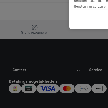
identifier maken met he
diensten van derden en 
mailadres ook worden sa
toegewezen.
Als je hiervoor toeste
Jouw voordelen bij ons als Lidl webshop klant
eerder interesse hebt g
Gratis retourneren
maar het niet te kopen)
Lidl-diensten worden we
mailadres en met eventu
toegewezen.
Onder "Aanpassen" kun 
verwerkingsdoeleinden j
Contact
Service
Door te klikken op "Weig
technieken worden gebr
Betalingsmogelijkheden
Door op "Akkoord" te kl
inclusief over de opsl
trekken, vind je in onze
over de cookies die wij 