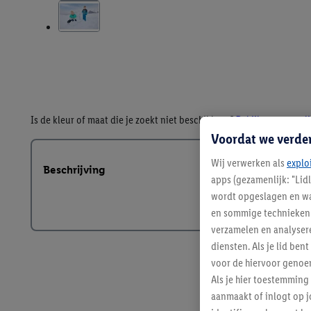
Is de kleur of maat die je zoekt niet beschikbaar?
Bekijk een vergeli
Voordat we verde
Wij verwerken als
explo
Beschrijving
apps (gezamenlijk: "Lid
wordt opgeslagen en wa
en sommige technieken 
verzamelen en analysere
diensten. Als je lid b
voor de hiervoor genoe
Als je hier toestemming
aanmaakt of inlogt op j