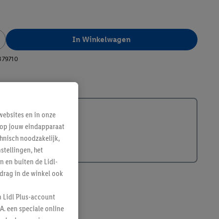
In Winkelwagen
379710
ebsites en in onze
e op jouw eindapparaat
hnisch noodzakelijk,
tellingen, het
n en buiten de Lidl-
drag in de winkel ook
n Lidl Plus-account
A. een speciale online