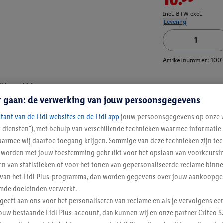
Incl. BTW excl.
Levering
Artikelnummer:
100
jkbare ski-jas
r gaan: de verwerking van jouw persoonsgegevens
itant van de Lidl websites en de Lidl app
jouw persoonsgegevens op onze w
l-diensten"), met behulp van verschillende technieken waarmee informati
armee wij daartoe toegang krijgen. Sommige van deze technieken zijn tec
worden met jouw toestemming gebruikt voor het opslaan van voorkeursins
n van statistieken of voor het tonen van gepersonaliseerde reclame binne
ent van het Lidl Plus-programma, dan worden gegevens over jouw aankoopge
mde doeleinden verwerkt.
 geeft aan ons voor het personaliseren van reclame en als je vervolgens ee
ouw bestaande Lidl Plus-account, dan kunnen wij en onze partner Criteo S.