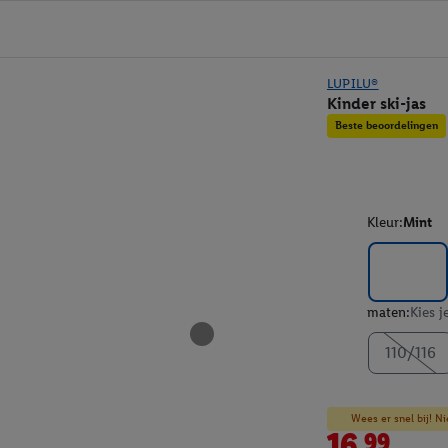
LUPILU®
Kinder ski-jas
Beste beoordelingen
Kleur:
Mint
maten:
Kies j
110/116
Wees er snel bij! Ni
16.99