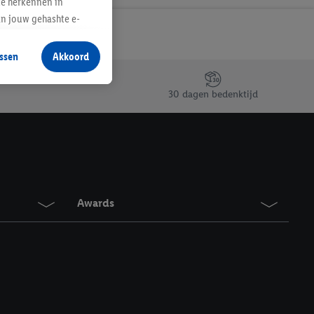
te herkennen in
an jouw gehashte e-
aan jou zijn
ssen
Akkoord
r producten waarin je
 winkel te plaatsen
30 dagen bedenktijd
innen verschillende
 van jouw gehashte e-
an jou kunnen worden
erking.
Awards
en vergelijkbare
en. Meer informatie,
t moment in te
r
voor meer informatie