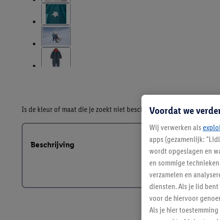
Voordat we verde
Is de kleur of maat die je zoekt niet beschikbaar?
Bekijk een vergel
Wij verwerken als
explo
apps (gezamenlijk: "Lid
Beschrijving
wordt opgeslagen en wa
en sommige technieken 
verzamelen en analysere
diensten. Als je lid b
voor de hiervoor genoe
Als je hier toestemming