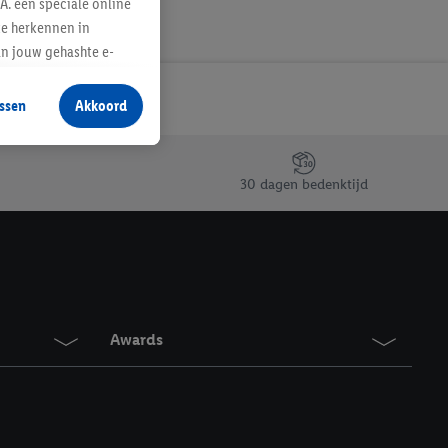
A. een speciale online
te herkennen in
an jouw gehashte e-
aan jou zijn
ssen
Akkoord
r producten waarin je
 winkel te plaatsen
innen verschillende
30 dagen bedenktijd
 van jouw gehashte e-
an jou kunnen worden
erking.
en vergelijkbare
Awards
en. Meer informatie,
t moment in te
r
voor meer informatie