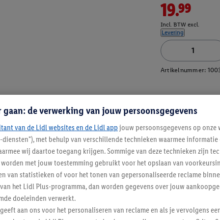
19.99
Incl. BTW excl.
Levering
Artikelnummer:
100
r gaan: de verwerking van jouw persoonsgegevens
ijkbaar skipak
itant van de Lidl websites en de Lidl app
jouw persoonsgegevens op onze w
l-diensten"), met behulp van verschillende technieken waarmee informati
armee wij daartoe toegang krijgen. Sommige van deze technieken zijn tec
worden met jouw toestemming gebruikt voor het opslaan van voorkeursins
n van statistieken of voor het tonen van gepersonaliseerde reclame binne
ent van het Lidl Plus-programma, dan worden gegevens over jouw aankoopge
mde doeleinden verwerkt.
 geeft aan ons voor het personaliseren van reclame en als je vervolgens ee