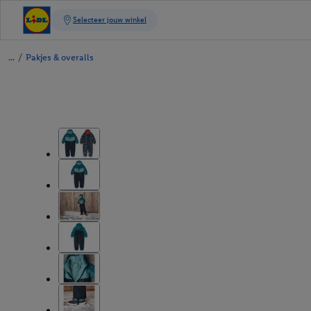
/
Pakjes & overalls