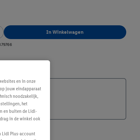
In Winkelwagen
379766
ebsites en in onze
e op jouw eindapparaat
hnisch noodzakelijk,
tellingen, het
n en buiten de Lidl-
drag in de winkel ook
n Lidl Plus-account