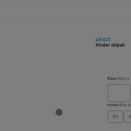
LUPILU®
Kinder skipak
Kleur:
Kies je
maten:
Kies j
80