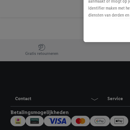
aanmaakt of inlogt op j
identifier maken met he
diensten van derden en 
mailadres ook worden sa
toegewezen.
Als je hiervoor toeste
eerder interesse hebt g
Jouw voordelen bij ons als Lidl webshop klant
maar het niet te kopen)
Gratis retourneren
Lidl-diensten worden we
mailadres en met eventu
toegewezen.
Onder "Aanpassen" kun 
verwerkingsdoeleinden j
Door te klikken op "Weig
technieken worden gebr
Contact
Service
Door op "Akkoord" te kl
Betalingsmogelijkheden
inclusief over de opsl
trekken, vind je in onze
over de cookies die wij 