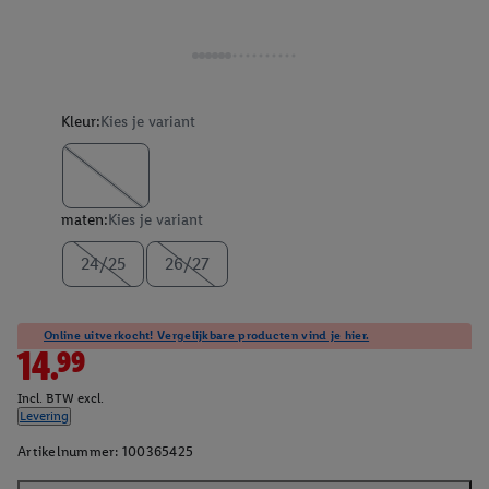
Kleur:
Kies je variant
maten:
Kies je variant
24/25
26/27
Online uitverkocht! Vergelijkbare producten vind je hier.
14.99
Incl. BTW excl.
Levering
Artikelnummer:
100365425