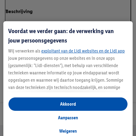
Beschrijving
Voordat we verder gaan: de verwerking van
jouw persoonsgegevens
Klanteninformatie over batterijen Europese
Batterijenverordening
Wij verwerken als
exploitant van de Lidl websites en de Lidl app
jouw persoonsgegevens op onze websites en in onze apps
(gezamenlijk: "Lidl-diensten"), met behulp van verschillende
technieken waarmee informatie op jouw eindapparaat wordt
opgeslagen en waarmee wij daartoe toegang krijgen. Sommige
van deze technieken zijn technisch noodzakelijk, en sommige
technieken worden met jouw toestemming gebruikt voor het
opslaan van voorkeursinstellingen, het verzamelen en
Akkoord
analyseren van statistieken of voor het tonen van
Lidl Nieuwsbrief
gepersonaliseerde reclame binnen en buiten de Lidl-diensten.
Aanpassen
Als je lid bent van het Lidl Plus-programma, dan worden
gegevens over jouw aankoopgedrag in de winkel ook voor de
Weigeren
Jouw voordelen bij ons als Lidl webshop klant