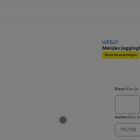
LUPILU®
Meisjes jogging
Beste beoordelingen
Kleur:
Kies je
maten:
Kies j
110/116