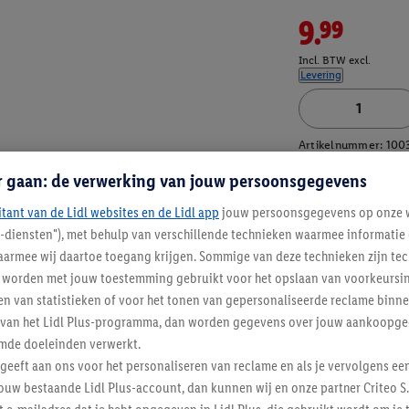
9.99
Incl. BTW excl.
Levering
Artikelnummer:
100
r gaan: de verwerking van jouw persoonsgegevens
itant van de Lidl websites en de Lidl app
jouw persoonsgegevens op onze w
l-diensten"), met behulp van verschillende technieken waarmee informati
armee wij daartoe toegang krijgen. Sommige van deze technieken zijn tec
worden met jouw toestemming gebruikt voor het opslaan van voorkeursins
n van statistieken of voor het tonen van gepersonaliseerde reclame binne
ent van het Lidl Plus-programma, dan worden gegevens over jouw aankoopge
mde doeleinden verwerkt.
 geeft aan ons voor het personaliseren van reclame en als je vervolgens ee
ouw bestaande Lidl Plus-account, dan kunnen wij en onze partner Criteo S.