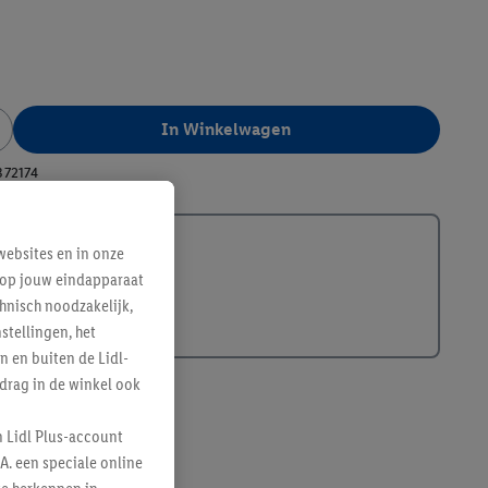
In Winkelwagen
372174
ebsites en in onze
e op jouw eindapparaat
hnisch noodzakelijk,
tellingen, het
n en buiten de Lidl-
drag in de winkel ook
n Lidl Plus-account
A. een speciale online