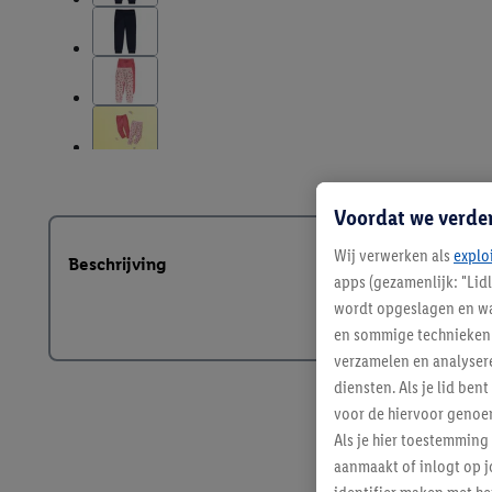
Voordat we verde
Wij verwerken als
explo
Beschrijving
apps (gezamenlijk: "Lid
wordt opgeslagen en wa
en sommige technieken 
verzamelen en analysere
diensten. Als je lid b
voor de hiervoor genoe
Als je hier toestemming
aanmaakt of inlogt op j