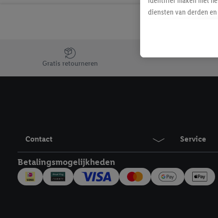
identifier maken met he
diensten van derden en 
mailadres ook worden sa
toegewezen.
Als je hiervoor toeste
Jouw voordelen bij ons als Lidl webshop klant
eerder interesse hebt g
Gratis retourneren
maar het niet te kopen)
Lidl-diensten worden we
mailadres en met eventu
toegewezen.
Onder "Aanpassen" kun 
verwerkingsdoeleinden j
Contact
Service
Door te klikken op "Weig
technieken worden gebr
Betalingsmogelijkheden
Door op "Akkoord" te kl
inclusief over de opsl
trekken, vind je in onze
over de cookies die wij 