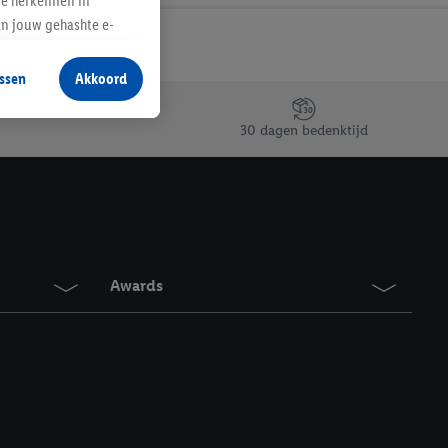
te herkennen in
an jouw gehashte e-
aan jou zijn
ssen
Akkoord
r producten waarin je
 winkel te plaatsen
30 dagen bedenktijd
innen verschillende
 van jouw gehashte e-
an jou kunnen worden
erking.
Awards
en vergelijkbare
en. Meer informatie,
t moment in te
r
voor meer informatie