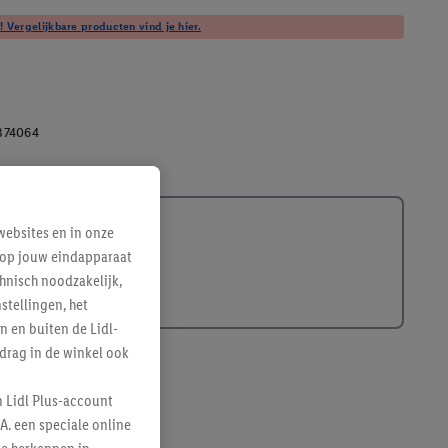
! Vergelijkbare producten vind je hier.
374064
ebsites en in onze
e op jouw eindapparaat
hnisch noodzakelijk,
tellingen, het
n en buiten de Lidl-
drag in de winkel ook
n Lidl Plus-account
A. een speciale online