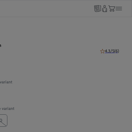
n
4.3/5
(6)
4.3 van 5 sterren 
 variant
e variant
0