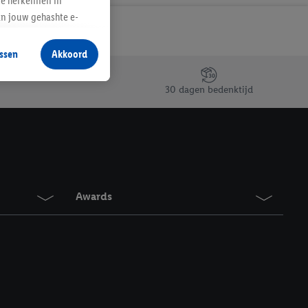
te herkennen in
an jouw gehashte e-
aan jou zijn
ssen
Akkoord
r producten waarin je
 winkel te plaatsen
30 dagen bedenktijd
innen verschillende
 van jouw gehashte e-
an jou kunnen worden
erking.
Awards
en vergelijkbare
en. Meer informatie,
t moment in te
r
voor meer informatie