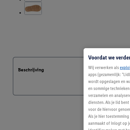
Voordat we verde
Wij verwerken als
explo
Beschrijving
apps (gezamenlijk: "Lid
wordt opgeslagen en wa
en sommige technieken 
verzamelen en analysere
diensten. Als je lid b
voor de hiervoor genoe
Als je hier toestemming
aanmaakt of inlogt op j