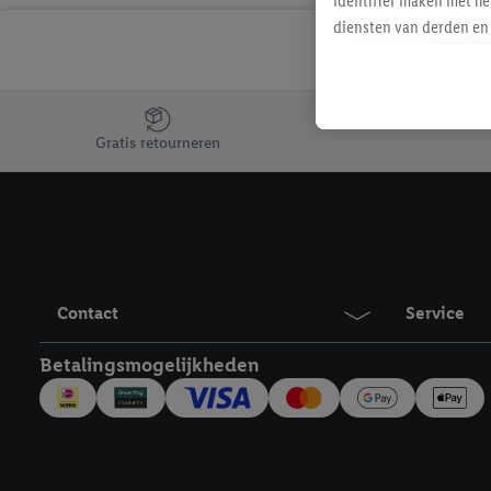
identifier maken met he
diensten van derden en 
mailadres ook worden sa
toegewezen.
Als je hiervoor toeste
Jouw voordelen bij ons als Lidl webshop klant
eerder interesse hebt g
Gratis retourneren
maar het niet te kopen)
Lidl-diensten worden we
mailadres en met eventu
toegewezen.
Onder "Aanpassen" kun 
verwerkingsdoeleinden j
Contact
Service
Door te klikken op "Weig
technieken worden gebr
Betalingsmogelijkheden
Door op "Akkoord" te kl
inclusief over de opsl
trekken, vind je in onze
over de cookies die wij 