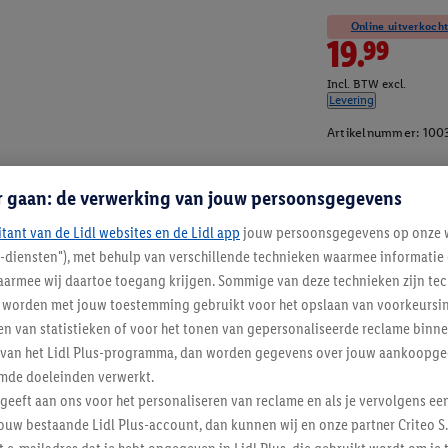
Online uitverkocht
19.99
Incl. BTW excl.
Levering
Artikelnummer:
100
r gaan: de verwerking van jouw persoonsgegevens
itant van de Lidl websites en de Lidl app
jouw persoonsgegevens op onze w
l-diensten"), met behulp van verschillende technieken waarmee informati
armee wij daartoe toegang krijgen. Sommige van deze technieken zijn tec
worden met jouw toestemming gebruikt voor het opslaan van voorkeursins
n van statistieken of voor het tonen van gepersonaliseerde reclame binne
ent van het Lidl Plus-programma, dan worden gegevens over jouw aankoopge
mde doeleinden verwerkt.
 geeft aan ons voor het personaliseren van reclame en als je vervolgens ee
ouw bestaande Lidl Plus-account, dan kunnen wij en onze partner Criteo S.