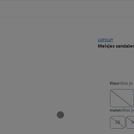
LUPILU®
Meisjes sandale
Kleur:
Kies je
maten:
Kies j
28
3