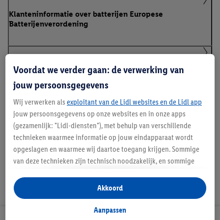
Klanteninformatie over batterijen Europese
Batterijenverordening
Klanteninformatie over batterijen Europese
Voordat we verder gaan: de verwerking van
Batterijenverordening
jouw persoonsgegevens
Wij verwerken als
exploitant van de Lidl websites en de Lidl app
jouw persoonsgegevens op onze websites en in onze apps
Handleidingen en downloads
(gezamenlijk: "Lidl-diensten"), met behulp van verschillende
technieken waarmee informatie op jouw eindapparaat wordt
opgeslagen en waarmee wij daartoe toegang krijgen. Sommige
van deze technieken zijn technisch noodzakelijk, en sommige
technieken worden met jouw toestemming gebruikt voor het
opslaan van voorkeursinstellingen, het verzamelen en
Akkoord
analyseren van statistieken of voor het tonen van
gepersonaliseerde reclame binnen en buiten de Lidl-diensten.
Aanpassen
Als je lid bent van het Lidl Plus-programma, dan worden