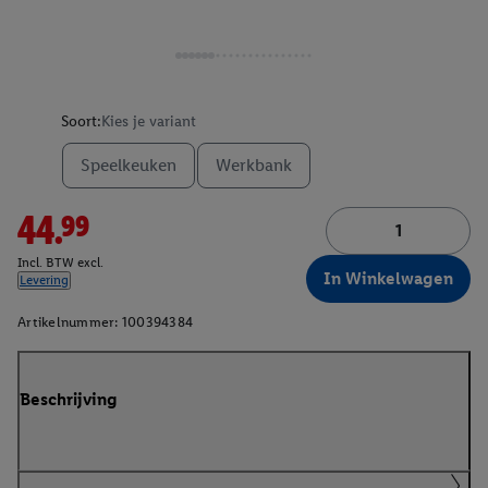
Soort:
Kies je variant
Speelkeuken
Werkbank
44.99
Incl. BTW excl.
In Winkelwagen
Levering
Artikelnummer:
100394384
Beschrijving