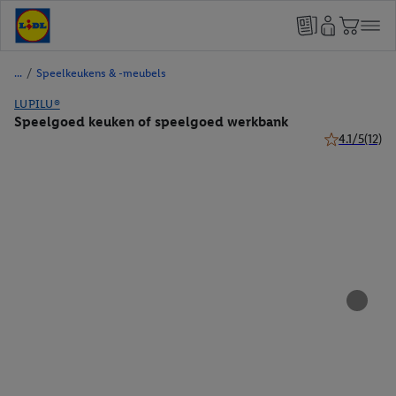
/
Speelkeukens & -meubels
LUPILU®
Speelgoed keuken of speelgoed werkbank
4.1/5
(12)
4.1 van 5 ster