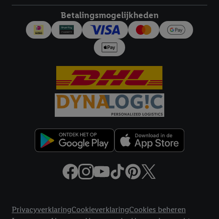
diensten worden weergegeven, als verschillende eindapparaten
Betalingsmogelijkheden
en Lidl-diensten, met behulp van jouw gehashte e-mailadres en
met eventuele andere identifiers of met identifiers waarover
Criteo S.A. beschikt, aan jou kunnen worden toegewezen.
Onder "Aanpassen" kun je aangeven met welke cookies en
vergelijkbare technieken en met welke verwerkingsdoeleinden
je instemt. Verder kan je er meer informatie vinden over de
gegevensverwerking.
Door te klikken op "Weigeren", kies je voor de optie dat er enkel
technisch noodzakelijke cookies en vergelijkbare technieken
worden gebruikt.
Door op "Akkoord" te klikken, stem je in met alle verwerkingen
voor alle bovengenoemde doeleinden. Meer informatie,
inclusief over de opslagperiode van de gegevens en je recht om
jouw toestemming op elk gewenst moment in te trekken, vind je
in onze
privacyverklaring
.
Je vindt de impressum voor de Lidl
website hier.
Klik
hier
voor meer informatie over de cookies die
Juridische koppelingen
wij inzetten.
Privacyverklaring
Cookieverklaring
Cookies beheren