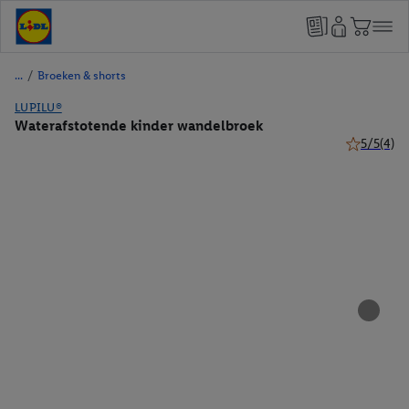
/
Broeken & shorts
LUPILU®
Waterafstotende kinder wandelbroek
5/5
(4)
5 van 5 ste