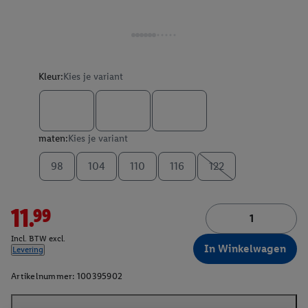
Kleur:
Kies je variant
maten:
Kies je variant
98
104
110
116
122
11.99
Incl. BTW excl.
In Winkelwagen
Levering
Artikelnummer:
100395902