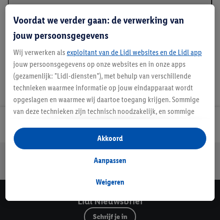
Beschrijving
Voordat we verder gaan: de verwerking van
jouw persoonsgegevens
Wij verwerken als
exploitant van de Lidl websites en de Lidl app
jouw persoonsgegevens op onze websites en in onze apps
(gezamenlijk: "Lidl-diensten"), met behulp van verschillende
technieken waarmee informatie op jouw eindapparaat wordt
opgeslagen en waarmee wij daartoe toegang krijgen. Sommige
van deze technieken zijn technisch noodzakelijk, en sommige
technieken worden met jouw toestemming gebruikt voor het
Lidl Nieuwsbrief
opslaan van voorkeursinstellingen, het verzamelen en
Akkoord
analyseren van statistieken of voor het tonen van
Jouw voordelen bij ons als Lidl webshop klant
gepersonaliseerde reclame binnen en buiten de Lidl-diensten.
Aanpassen
Gratis retourneren
Veilig winkelen
30 dagen bedenktijd
Als je lid bent van het Lidl Plus-programma, dan worden
gegevens over jouw aankoopgedrag in de winkel ook voor de
Weigeren
hiervoor genoemde doeleinden verwerkt.
Lidl Nieuwsbrief
Als je hier toestemming geeft aan ons voor het personaliseren
Schrijf je in
van reclame en als je vervolgens een Lidl Plus-account