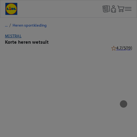
/
Heren sportkleding
MISTRAL
Korte heren wetsuit
4.7/5
(19)
4.7 van 5 ster