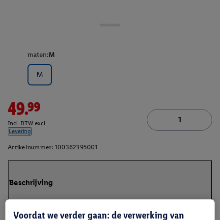
maten:
M
M
49.99
Incl. BTW excl.
Levering
Artikelnummer:
100362395001
Beschrijving
Voordat we verder gaan: de verwerking van