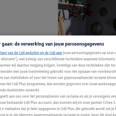
r gaan: de verwerking van jouw persoonsgegevens
itant van de Lidl websites en de Lidl app
jouw persoonsgegevens op onze w
l-diensten"), met behulp van verschillende technieken waarmee informati
armee wij daartoe toegang krijgen. Sommige van deze technieken zijn tec
worden met jouw toestemming gebruikt voor het opslaan van voorkeursins
n van statistieken of voor het tonen van gepersonaliseerde reclame binne
ent van het Lidl Plus-programma, dan worden gegevens over jouw aankoopge
mde doeleinden verwerkt.
 geeft aan ons voor het personaliseren van reclame en als je vervolgens ee
ouw bestaande Lidl Plus-account, dan kunnen wij en onze partner Criteo S.
t e-mailadres dat je hebt opgegeven in Lidl Plus, die gebruikt wordt om je 
om je in die diensten gepersonaliseerde reclame te tonen. Voor dit doel k