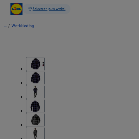
/
Werkkleding