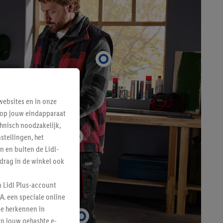
ebsites en in onze
e op jouw eindapparaat
hnisch noodzakelijk,
tellingen, het
n en buiten de Lidl-
drag in de winkel ook
n Lidl Plus-account
A. een speciale online
te herkennen in
an jouw gehashte e-