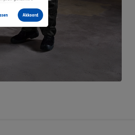
aan jou zijn
ssen
Akkoord
r producten waarin je
 winkel te plaatsen
innen verschillende
 van jouw gehashte e-
an jou kunnen worden
erking.
en vergelijkbare
en. Meer informatie,
t moment in te
r
voor meer informatie