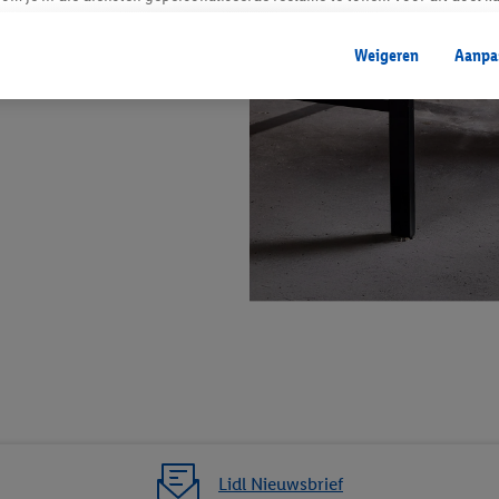
mengevoegd met andere identifiers of met identifiers die door Criteo S.A. 
Weigeren
Aanpa
mming geeft, dan kunnen retargeting advertenties worden weergegeven voo
etoond (bijvoorbeeld door het product in een winkelmandje van een online
. De retargeting advertenties kunnen op verschillende eindapparaten en b
ergegeven, als verschillende eindapparaten en Lidl-diensten, met behulp
ele andere identifiers of met identifiers waarover Criteo S.A. beschikt, a
je aangeven met welke cookies en vergelijkbare technieken en met welke
e instemt. Verder kan je er meer informatie vinden over de gegevensverw
eren", kies je voor de optie dat er enkel technisch noodzakelijke cookies 
uikt.
ikken, stem je in met alle verwerkingen voor alle bovengenoemde doeleind
agperiode van de gegevens en je recht om jouw toestemming op elk gewens
privacyverklaring
.
Je vindt de impressum voor de Lidl website hier.
Klik
hie
inzetten.
Lidl Nieuwsbrief