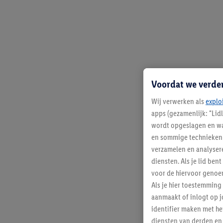
Voordat we verde
Wij verwerken als
explo
apps (gezamenlijk: "Lid
wordt opgeslagen en wa
en sommige technieken 
verzamelen en analysere
diensten. Als je lid b
voor de hiervoor genoe
Als je hier toestemming
aanmaakt of inlogt op j
identifier maken met he
diensten van derden en 