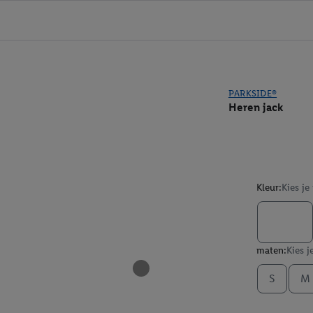
PARKSIDE®
Heren jack
Kleur:
Kies je
maten:
Kies j
S
M