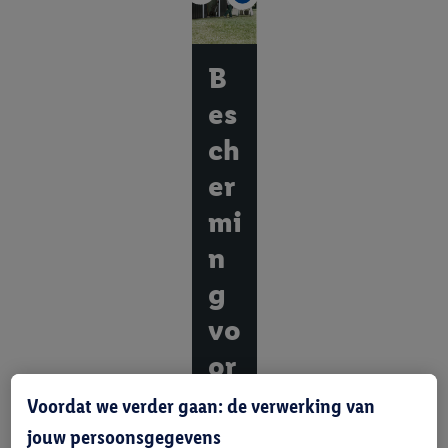
B
es
ch
er
mi
n
g
vo
or
ap
Voordat we verder gaan: de verwerking van
pa
jouw persoonsgegevens