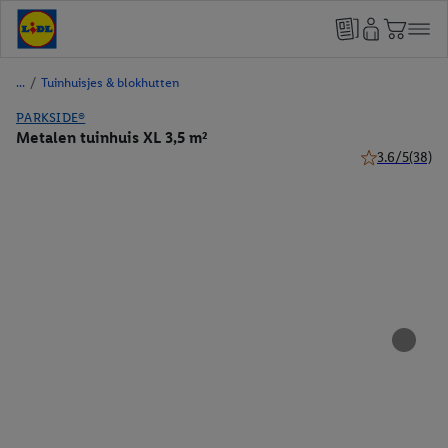
/
Tuinhuisjes & blokhutten
PARKSIDE®
Metalen tuinhuis XL 3,5 m²
3.6/5
(38)
3.6 van 5 ster