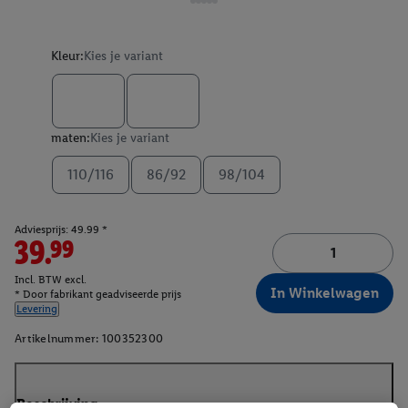
Kleur:
Kies je variant
maten:
Kies je variant
110/116
86/92
98/104
Adviesprijs: 49.99 *
39.99
Incl. BTW excl.
In Winkelwagen
* Door fabrikant geadviseerde prijs
Levering
Artikelnummer:
100352300
Beschrijving