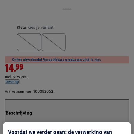
Kleur:
Kies je variant
Online uitverkocht! Vergelijkbare producten vind je hier.
14.99
Incl. BTW excl.
Levering
Artikelnummer:
100392052
Beschrijving
Voordat we verder gaan: de verwerking van