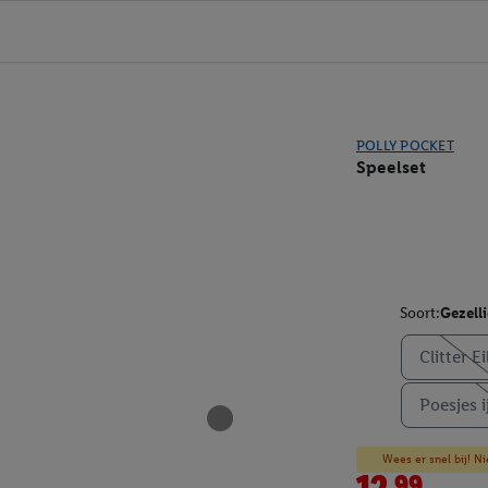
POLLY POCKET
Speelset
Soort:
Gezell
Clitter E
Poesjes i
Wees er snel bij! Ni