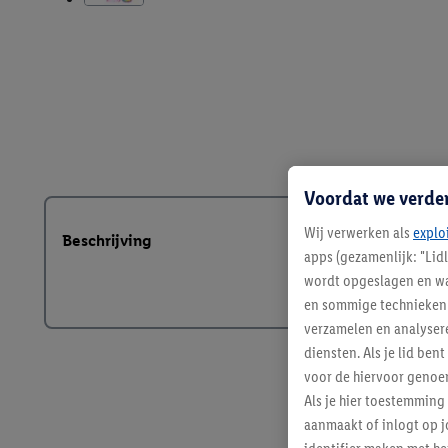
Voordat we verde
Wij verwerken als
explo
Beschrijving
apps (gezamenlijk: "Lid
wordt opgeslagen en wa
en sommige technieken 
verzamelen en analysere
diensten. Als je lid b
voor de hiervoor genoe
Als je hier toestemming
aanmaakt of inlogt op j