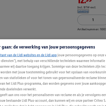
12.99
Incl. BTW excl.
Levering
Artikelnummer:
100
r gaan: de verwerking van jouw persoonsgegevens
itant van de Lidl websites en de Lidl app
jouw persoonsgegevens op onze w
l-diensten"), met behulp van verschillende technieken waarmee informati
armee wij daartoe toegang krijgen. Sommige van deze technieken zijn tec
worden met jouw toestemming gebruikt voor het opslaan van voorkeursins
n van statistieken of voor het tonen van gepersonaliseerde reclame binne
ent van het Lidl Plus-programma, dan worden gegevens over jouw aankoopge
mde doeleinden verwerkt.
 geeft aan ons voor het personaliseren van reclame en als je vervolgens ee
ouw bestaande Lidl Plus-account, dan kunnen wij en onze partner Criteo S.