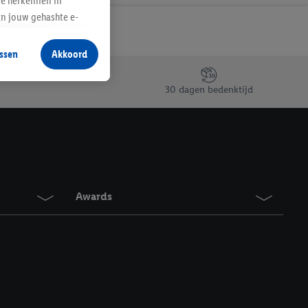
te herkennen in
an jouw gehashte e-
aan jou zijn
ssen
Akkoord
r producten waarin je
 winkel te plaatsen
30 dagen bedenktijd
innen verschillende
 van jouw gehashte e-
an jou kunnen worden
erking.
Awards
en vergelijkbare
en. Meer informatie,
t moment in te
r
voor meer informatie