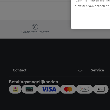
identifier maken met he
diensten van derden en 
mailadres ook worden sa
toegewezen.
Als je hiervoor toeste
Jouw voordelen bij ons als Lidl webshop klant
eerder interesse hebt g
Gratis retourneren
maar het niet te kopen)
Lidl-diensten worden we
mailadres en met eventu
toegewezen.
Onder "Aanpassen" kun 
verwerkingsdoeleinden j
Contact
Service
Door te klikken op "Weig
technieken worden gebr
Betalingsmogelijkheden
Door op "Akkoord" te kl
inclusief over de opsl
trekken, vind je in onze
over de cookies die wij 