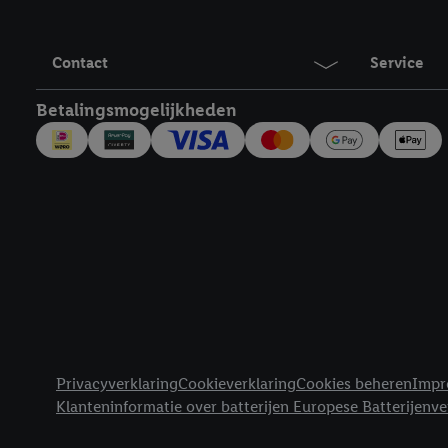
Door op "Akkoord" te kl
inclusief over de opsl
trekken, vind je in onze
Contact
Service
over de cookies die wij 
Betalingsmogelijkheden
Juridische koppelingen
Privacyverklaring
Cookieverklaring
Cookies beheren
Impr
Klanteninformatie over batterijen Europese Batterijenv