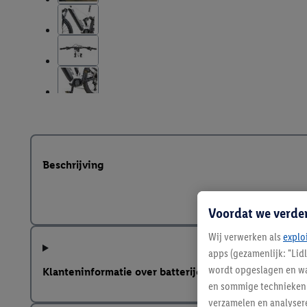
Beschrijving
Voordat we verde
Wij verwerken als
explo
apps (gezamenlijk: "Lid
wordt opgeslagen en wa
Klanteninformatie over batterijen Europese Batterij
en sommige technieken 
verzamelen en analysere