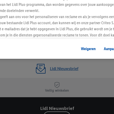
ent van het Lidl Plus-programma, dan worden gegevens over jouw aankoopge
mde doeleinden verwerkt.
 geeft aan ons voor het personaliseren van reclame en als je vervolgens ee
ouw bestaande Lidl Plus-account, dan kunnen wij en onze partner Criteo S.
t e-mailadres dat je hebt opgegeven in Lidl Plus, die gebruikt wordt om je 
om je in die diensten gepersonaliseerde reclame te tonen. Voor dit doel k
mengevoegd met andere identifiers of met identifiers die door Criteo S.A. 
Weigeren
Aanpa
mming geeft, dan kunnen retargeting advertenties worden weergegeven voo
etoond (bijvoorbeeld door het product in een winkelmandje van een online
. De retargeting advertenties kunnen op verschillende eindapparaten en b
Lidl Nieuwsbrief
ergegeven, als verschillende eindapparaten en Lidl-diensten, met behulp
ele andere identifiers of met identifiers waarover Criteo S.A. beschikt, a
je aangeven met welke cookies en vergelijkbare technieken en met welke
Veilig winkelen
e instemt. Verder kan je er meer informatie vinden over de gegevensverw
eren", kies je voor de optie dat er enkel technisch noodzakelijke cookies 
Lidl Nieuwsbrief
uikt.