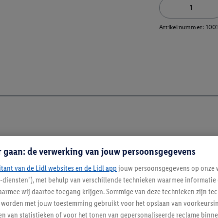
Artikelnummer:
100
r gaan: de verwerking van jouw persoonsgegevens
itant van de Lidl websites en de Lidl app
jouw persoonsgegevens op onze w
l-diensten"), met behulp van verschillende technieken waarmee informati
armee wij daartoe toegang krijgen. Sommige van deze technieken zijn tec
enverordening
worden met jouw toestemming gebruikt voor het opslaan van voorkeursins
n van statistieken of voor het tonen van gepersonaliseerde reclame binne