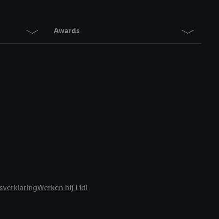
en. Meer informatie,
t moment in te
r
voor meer informatie
Awards
sverklaring
Werken bij Lidl