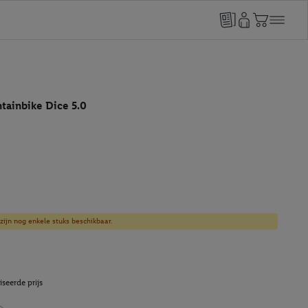
tainbike Dice 5.0
zijn nog enkele stuks beschikbaar.
seerde prijs