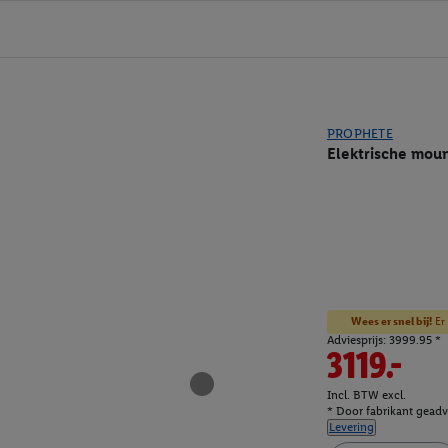
PROPHETE
Elektrische moun
Wees er snel bij!
Er 
Adviesprijs: 3999.95 *
3119.-
Incl. BTW excl.
* Door fabrikant geadvi
Levering