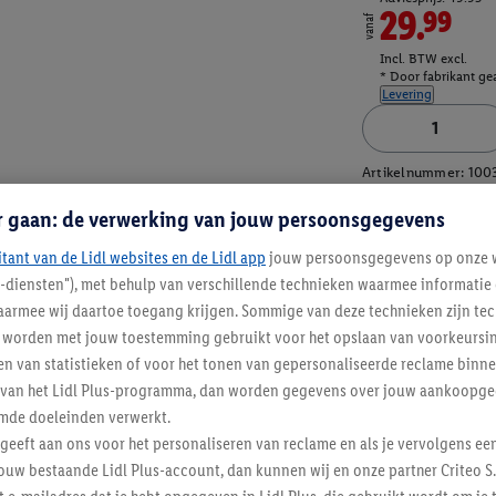
29.99
vanaf
Incl. BTW excl.
* Door fabrikant gea
Levering
Artikelnummer:
100
r gaan: de verwerking van jouw persoonsgegevens
itant van de Lidl websites en de Lidl app
jouw persoonsgegevens op onze w
l-diensten"), met behulp van verschillende technieken waarmee informati
armee wij daartoe toegang krijgen. Sommige van deze technieken zijn tec
worden met jouw toestemming gebruikt voor het opslaan van voorkeursins
n van statistieken of voor het tonen van gepersonaliseerde reclame binne
ent van het Lidl Plus-programma, dan worden gegevens over jouw aankoopge
mde doeleinden verwerkt.
 geeft aan ons voor het personaliseren van reclame en als je vervolgens ee
ouw bestaande Lidl Plus-account, dan kunnen wij en onze partner Criteo S.