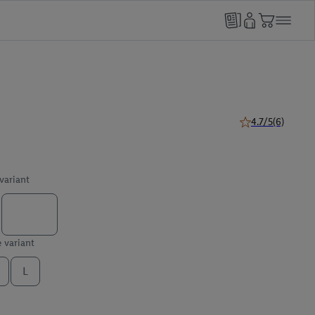
4.7/5
(6)
4.7 van 5 sterren 
 variant
e variant
L