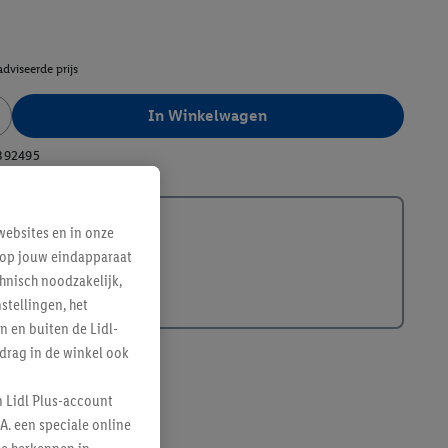
dviseerde prijs
In Winkelwagen
392495
ebsites en in onze
e op jouw eindapparaat
hnisch noodzakelijk,
tellingen, het
n en buiten de Lidl-
drag in de winkel ook
n Lidl Plus-account
A. een speciale online