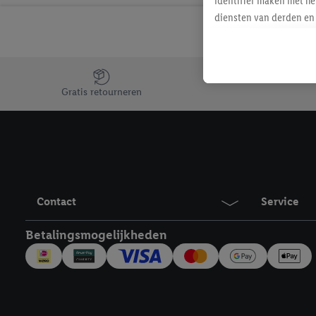
identifier maken met he
diensten van derden en 
mailadres ook worden sa
toegewezen.
Als je hiervoor toeste
Jouw voordelen bij ons als Lidl webshop klant
eerder interesse hebt g
Gratis retourneren
maar het niet te kopen)
Lidl-diensten worden we
mailadres en met eventu
toegewezen.
Onder "Aanpassen" kun 
verwerkingsdoeleinden j
Contact
Service
Door te klikken op "Weig
technieken worden gebr
Betalingsmogelijkheden
Door op "Akkoord" te kl
inclusief over de opsl
trekken, vind je in onze
over de cookies die wij 