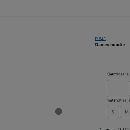
PUMA
Dames hoodie
Kleur:
Kies je
maten:
Kies j
S
M
Adviesprijs: 49.95 *