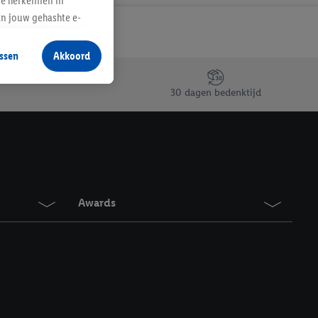
te herkennen in
an jouw gehashte e-
aan jou zijn
ssen
Akkoord
r producten waarin je
 winkel te plaatsen
30 dagen bedenktijd
innen verschillende
 van jouw gehashte e-
an jou kunnen worden
erking.
Awards
en vergelijkbare
en. Meer informatie,
t moment in te
r
voor meer informatie