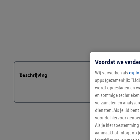
Voordat we verde
Wij verwerken als
explo
Beschrijving
apps (gezamenlijk: "Lid
wordt opgeslagen en wa
en sommige technieken 
verzamelen en analysere
diensten. Als je lid b
voor de hiervoor genoe
Als je hier toestemming
aanmaakt of inlogt op j