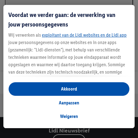
Beschrijving
Voordat we verder gaan: de verwerking van
jouw persoonsgegevens
Wij verwerken als
exploitant van de Lidl websites en de Lidl app
jouw persoonsgegevens op onze websites en in onze apps
(gezamenlijk: "Lidl-diensten"), met behulp van verschillende
technieken waarmee informatie op jouw eindapparaat wordt
opgeslagen en waarmee wij daartoe toegang krijgen. Sommige
van deze technieken zijn technisch noodzakelijk, en sommige
technieken worden met jouw toestemming gebruikt voor het
Lidl Nieuwsbrief
opslaan van voorkeursinstellingen, het verzamelen en
Akkoord
analyseren van statistieken of voor het tonen van
Jouw voordelen bij ons als Lidl webshop klant
gepersonaliseerde reclame binnen en buiten de Lidl-diensten.
Aanpassen
Als je lid bent van het Lidl Plus-programma, dan worden
Gratis retourneren
Veilig winkelen
30 dagen bedenktijd
gegevens over jouw aankoopgedrag in de winkel ook voor de
Weigeren
hiervoor genoemde doeleinden verwerkt.
Lidl Nieuwsbrief
Als je hier toestemming geeft aan ons voor het personaliseren