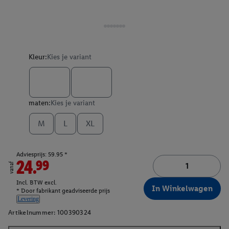
Kleur:
Kies je variant
maten:
Kies je variant
M
L
XL
Adviesprijs: 59.95 *
24.99
vanaf
Incl. BTW excl.
In Winkelwagen
* Door fabrikant geadviseerde prijs
Levering
Artikelnummer:
100390324