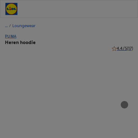
/
Loungewear
PUMA
Heren hoodie
4.4/5
(17)
4.4 van 5 ster