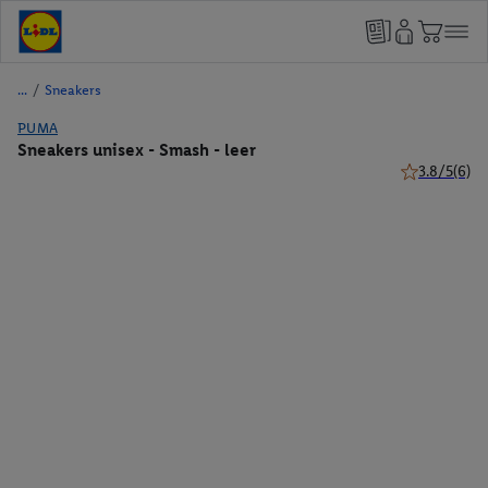
/
Sneakers
PUMA
Sneakers unisex - Smash - leer
3.8/5
(6)
3.8 van 5 ste