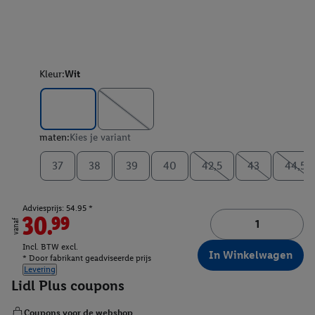
Kleur:
Wit
maten:
Kies je variant
37
38
39
40
42,5
43
44,5
Adviesprijs: 54.95 *
30.99
vanaf
Incl. BTW excl.
In Winkelwagen
* Door fabrikant geadviseerde prijs
Levering