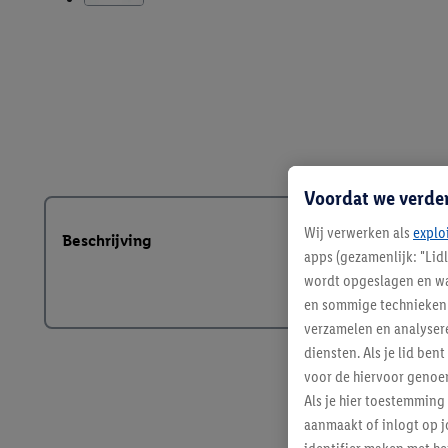
Voordat we verde
Wij verwerken als
explo
Beschrijving
apps (gezamenlijk: "Lid
wordt opgeslagen en wa
en sommige technieken 
verzamelen en analysere
diensten. Als je lid b
voor de hiervoor genoe
Als je hier toestemming
aanmaakt of inlogt op j