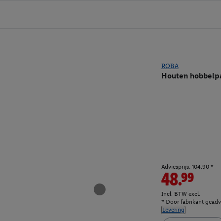
ROBA
Houten hobbelp
Adviesprijs: 104.90 *
48.99
Incl. BTW excl.
* Door fabrikant geadvi
Levering