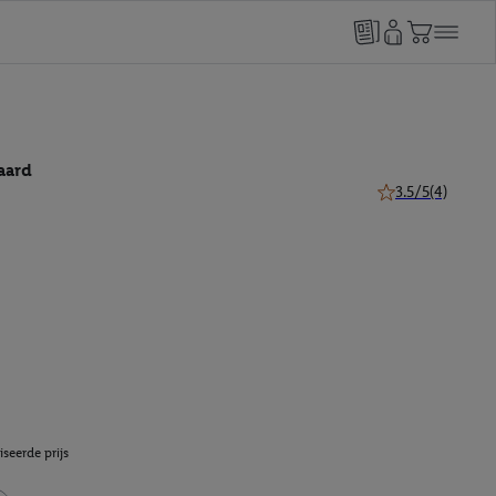
aard
3.5/5
(4)
3.5 van 5 sterren 
seerde prijs