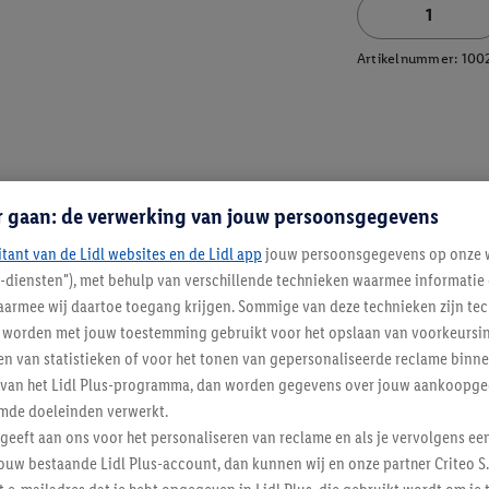
Artikelnummer:
100
r gaan: de verwerking van jouw persoonsgegevens
itant van de Lidl websites en de Lidl app
jouw persoonsgegevens op onze w
l-diensten"), met behulp van verschillende technieken waarmee informati
armee wij daartoe toegang krijgen. Sommige van deze technieken zijn tec
worden met jouw toestemming gebruikt voor het opslaan van voorkeursins
n van statistieken of voor het tonen van gepersonaliseerde reclame binne
ent van het Lidl Plus-programma, dan worden gegevens over jouw aankoopge
mde doeleinden verwerkt.
 geeft aan ons voor het personaliseren van reclame en als je vervolgens ee
ouw bestaande Lidl Plus-account, dan kunnen wij en onze partner Criteo S.