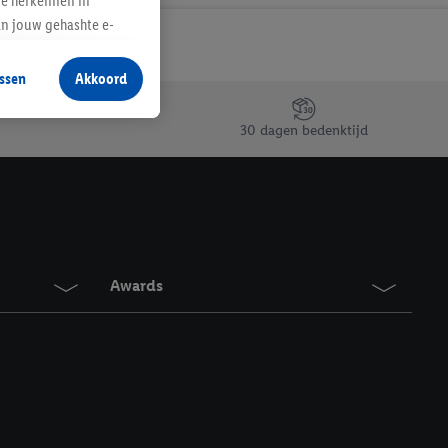
te herkennen in
an jouw gehashte e-
aan jou zijn
ssen
Akkoord
r producten waarin je
 winkel te plaatsen
30 dagen bedenktijd
innen verschillende
 van jouw gehashte e-
an jou kunnen worden
erking.
Awards
en vergelijkbare
en. Meer informatie,
t moment in te
r
voor meer informatie