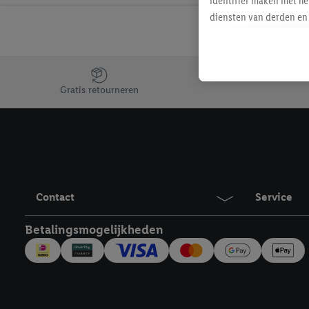
identifier maken met he
diensten van derden en 
mailadres ook worden sa
toegewezen.
Als je hiervoor toeste
Jouw voordelen bij ons als Lidl webshop klant
eerder interesse hebt g
Gratis retourneren
maar het niet te kopen)
Lidl-diensten worden we
mailadres en met eventu
toegewezen.
Onder "Aanpassen" kun 
verwerkingsdoeleinden j
Contact
Service
Door te klikken op "Weig
technieken worden gebr
Betalingsmogelijkheden
Door op "Akkoord" te kl
inclusief over de opsl
trekken, vind je in onze
over de cookies die wij 