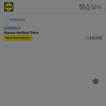
/
Dekbedden
SANNWALD
Alpaca dekbed Peru
4.8/5
(16)
Beste beoordelingen
4.8 van 5 ster