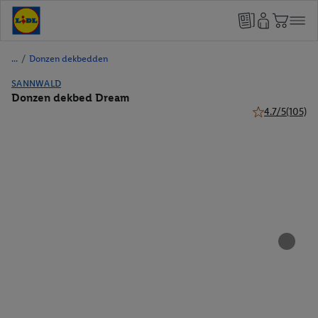
/
Donzen dekbedden
SANNWALD
Donzen dekbed Dream
4.7/5
(105)
4.7 van 5 sterr