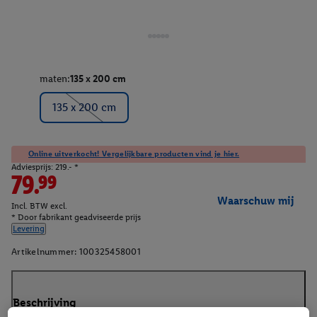
maten:
135 x 200 cm
135 x 200 cm
Online uitverkocht! Vergelijkbare producten vind je hier.
Adviesprijs: 219.- *
79.99
Waarschuw mij
Incl. BTW excl.
* Door fabrikant geadviseerde prijs
Levering
Artikelnummer:
100325458001
Beschrijving