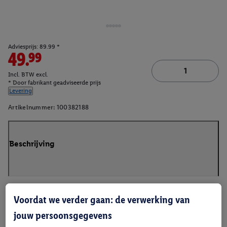
Adviesprijs: 89.99 *
49.99
Incl. BTW excl.
* Door fabrikant geadviseerde prijs
Levering
Artikelnummer:
100382188
Beschrijving
Voordat we verder gaan: de verwerking van
jouw persoonsgegevens