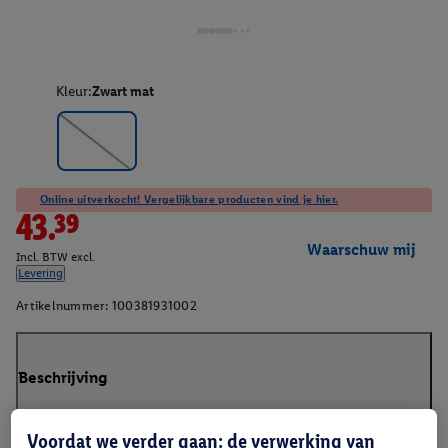
Kleur:
Zwart mat
Online uitverkocht! Vergelijkbare producten vind je hier.
43.39
Waarschuw mij
Incl. BTW excl.
Levering
Artikelnummer:
100381931002
Beschrijving
Voordat we verder gaan: de verwerking van