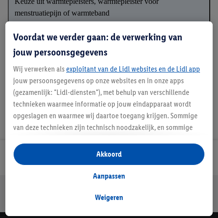
Keuze uit warmtepleisters, warmtepleister voor
menstruatiepijn of warmteband
✓
Zelfverwarmend voor langdurige diepe warmte
Voordat we verder gaan: de verwerking van
✓
Medisch product
jouw persoonsgegevens
✓
Pijnstillende werking
Wij verwerken als
exploitant van de Lidl websites en de Lidl app
jouw persoonsgegevens op onze websites en in onze apps
(gezamenlijk: "Lidl-diensten"), met behulp van verschillende
technieken waarmee informatie op jouw eindapparaat wordt
opgeslagen en waarmee wij daartoe toegang krijgen. Sommige
van deze technieken zijn technisch noodzakelijk, en sommige
technieken worden met jouw toestemming gebruikt voor het
opslaan van voorkeursinstellingen, het verzamelen en
Akkoord
Lidl Nieuwsbrief
analyseren van statistieken of voor het tonen van
gepersonaliseerde reclame binnen en buiten de Lidl-diensten.
Aanpassen
Als je lid bent van het Lidl Plus-programma, dan worden
Jouw voordelen bij ons als Lidl webshop klant
gegevens over jouw aankoopgedrag in de winkel ook voor de
Weigeren
Gratis retourneren
Veilig winkelen
30 dagen bedenktijd
hiervoor genoemde doeleinden verwerkt.