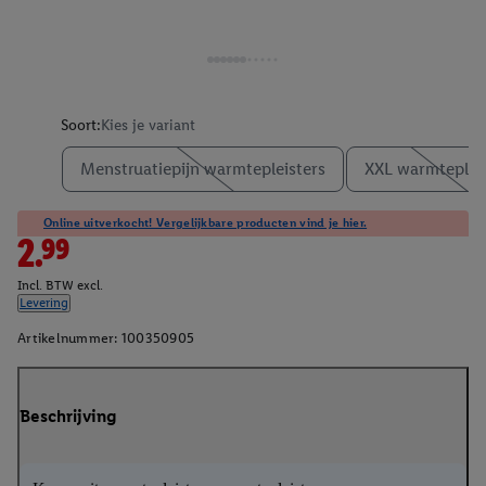
Soort:
Kies je variant
Menstruatiepijn warmtepleisters
XXL warmteplei
Online uitverkocht! Vergelijkbare producten vind je hier.
2.99
Incl. BTW excl.
Levering
Artikelnummer:
100350905
Beschrijving