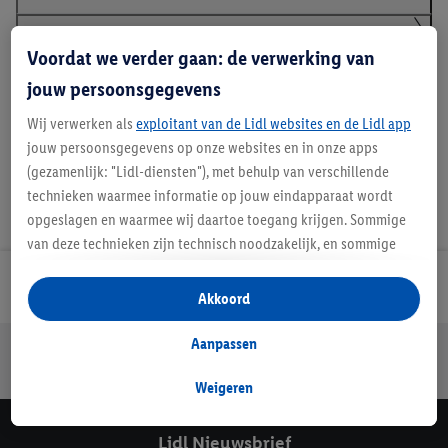
Voordat we verder gaan: de verwerking van
Klanteninformatie over batterijen Europese
Batterijenverordening
jouw persoonsgegevens
Wij verwerken als
exploitant van de Lidl websites en de Lidl app
jouw persoonsgegevens op onze websites en in onze apps
(gezamenlijk: "Lidl-diensten"), met behulp van verschillende
technieken waarmee informatie op jouw eindapparaat wordt
opgeslagen en waarmee wij daartoe toegang krijgen. Sommige
van deze technieken zijn technisch noodzakelijk, en sommige
technieken worden met jouw toestemming gebruikt voor het
Lidl Nieuwsbrief
opslaan van voorkeursinstellingen, het verzamelen en
Akkoord
analyseren van statistieken of voor het tonen van
gepersonaliseerde reclame binnen en buiten de Lidl-diensten.
Aanpassen
Jouw voordelen bij ons als Lidl webshop klant
Als je lid bent van het Lidl Plus-programma, dan worden
Gratis retourneren
Veilig winkelen
30 dagen bedenktijd
gegevens over jouw aankoopgedrag in de winkel ook voor de
Weigeren
hiervoor genoemde doeleinden verwerkt.
Als je hier toestemming geeft aan ons voor het personaliseren
Lidl Nieuwsbrief