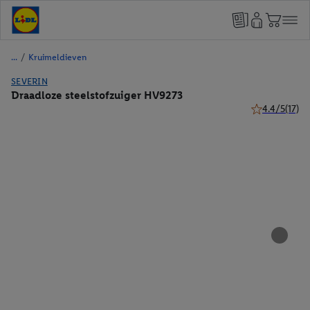
/
Kruimeldieven
SEVERIN
Draadloze steelstofzuiger HV9273
4.4/5
(17)
4.4 van 5 ster