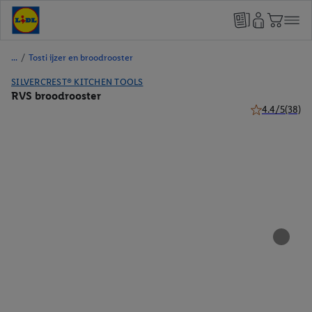
/
Tosti ijzer en broodrooster
SILVERCREST® KITCHEN TOOLS
RVS broodrooster
4.4/5
(38)
4.4 van 5 sterr