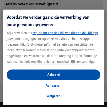
Details over productveiligheid
Voordat we verder gaan: de verwerking van
jouw persoonsgegevens
Handleidingen en downloads
Wij verwerken als
exploitant van de Lidl websites en de Lidl app
jouw persoonsgegevens op onze websites en in onze apps
(gezamenlijk: "Lidl-diensten"), met behulp van verschillende
technieken waarmee informatie op jouw eindapparaat wordt
opgeslagen en waarmee wij daartoe toegang krijgen. Sommige
van deze technieken zijn technisch noodzakelijk, en sommige
technieken worden met jouw toestemming gebruikt voor het
opslaan van voorkeursinstellingen, het verzamelen en
Akkoord
Lidl Nieuwsbrief
analyseren van statistieken of voor het tonen van
gepersonaliseerde reclame binnen en buiten de Lidl-diensten.
Aanpassen
Jouw voordelen bij ons als Lidl webshop klant
Als je lid bent van het Lidl Plus-programma, dan worden
gegevens over jouw aankoopgedrag in de winkel ook voor de
Weigeren
Gratis retourneren
Veilig winkelen
30 dagen bedenktijd
hiervoor genoemde doeleinden verwerkt.