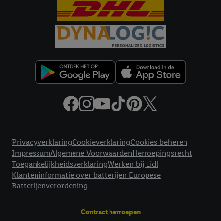
Criteo S.A. beschikt, aan jou kunnen worden toegewezen.
Onder "Aanpassen" kun je aangeven met welke cookies en
vergelijkbare technieken en met welke verwerkingsdoeleinden
je instemt. Verder kan je er meer informatie vinden over de
gegevensverwerking.
Door te klikken op "Weigeren", kies je voor de optie dat er enkel
technisch noodzakelijke cookies en vergelijkbare technieken
worden gebruikt.
Door op "Akkoord" te klikken, stem je in met alle verwerkingen
voor alle bovengenoemde doeleinden. Meer informatie,
inclusief over de opslagperiode van de gegevens en je recht om
Juridische koppelingen
jouw toestemming op elk gewenst moment in te trekken, vind je
Privacyverklaring
Cookieverklaring
Cookies beheren
in onze
privacyverklaring
.
Je vindt de impressum voor de Lidl
Impressum
Algemene Voorwaarden
Herroepingsrecht
website hier.
Klik
hier
voor meer informatie over de cookies die
Toegankelijkheidsverklaring
Werken bij Lidl
wij inzetten.
Klanteninformatie over batterijen Europese
Batterijenverordening
Contract herroepen