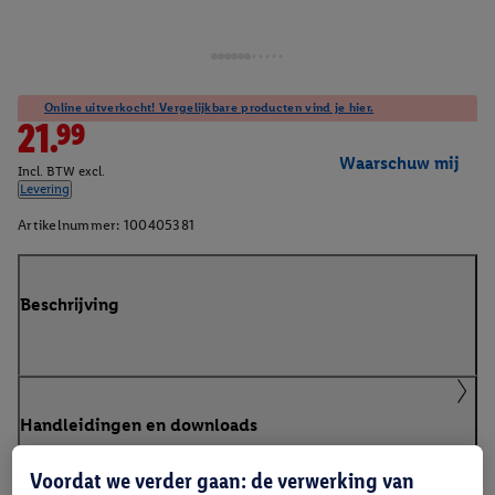
Online uitverkocht! Vergelijkbare producten vind je hier.
21.99
Waarschuw mij
Incl. BTW excl.
Levering
Artikelnummer:
100405381
Beschrijving
Handleidingen en downloads
Voordat we verder gaan: de verwerking van