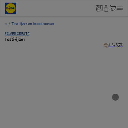
/
Tosti ijzer en broodrooster
SILVERCREST®
Tosti-ijzer
4.6/5
(71)
4.6 van 5 ster