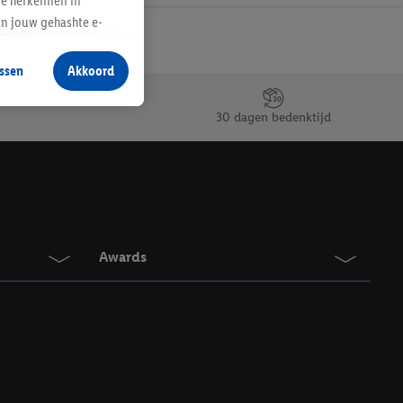
te herkennen in
an jouw gehashte e-
aan jou zijn
ssen
Akkoord
r producten waarin je
 winkel te plaatsen
30 dagen bedenktijd
innen verschillende
 van jouw gehashte e-
an jou kunnen worden
erking.
Awards
en vergelijkbare
en. Meer informatie,
t moment in te
r
voor meer informatie