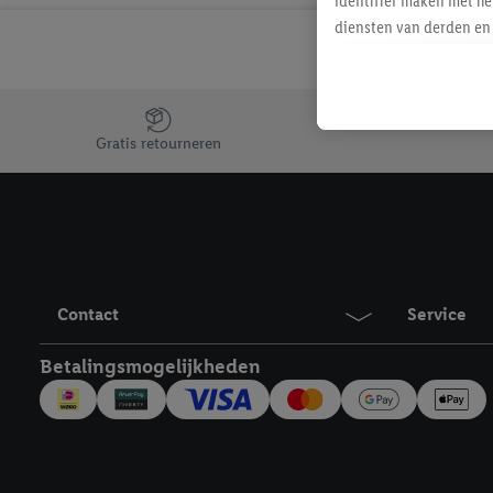
identifier maken met he
diensten van derden en 
mailadres ook worden sa
toegewezen.
Als je hiervoor toeste
Jouw voordelen bij ons als Lidl webshop klant
eerder interesse hebt g
Gratis retourneren
maar het niet te kopen)
Lidl-diensten worden we
mailadres en met eventu
toegewezen.
Onder "Aanpassen" kun 
verwerkingsdoeleinden j
Contact
Service
Door te klikken op "Weig
technieken worden gebr
Betalingsmogelijkheden
Door op "Akkoord" te kl
inclusief over de opsl
trekken, vind je in onze
over de cookies die wij 