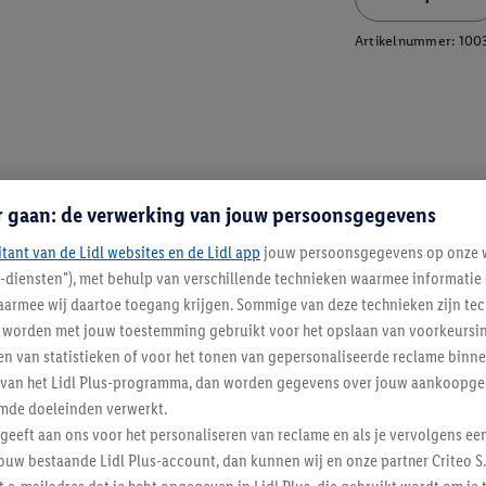
Artikelnummer:
100
r gaan: de verwerking van jouw persoonsgegevens
itant van de Lidl websites en de Lidl app
jouw persoonsgegevens op onze w
l-diensten"), met behulp van verschillende technieken waarmee informati
armee wij daartoe toegang krijgen. Sommige van deze technieken zijn tec
worden met jouw toestemming gebruikt voor het opslaan van voorkeursins
n van statistieken of voor het tonen van gepersonaliseerde reclame binne
ent van het Lidl Plus-programma, dan worden gegevens over jouw aankoopge
mde doeleinden verwerkt.
 geeft aan ons voor het personaliseren van reclame en als je vervolgens ee
ouw bestaande Lidl Plus-account, dan kunnen wij en onze partner Criteo S.