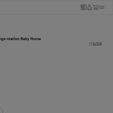
gs-station Baby Nurse
5/5
(2)
5 van 5 sterren 