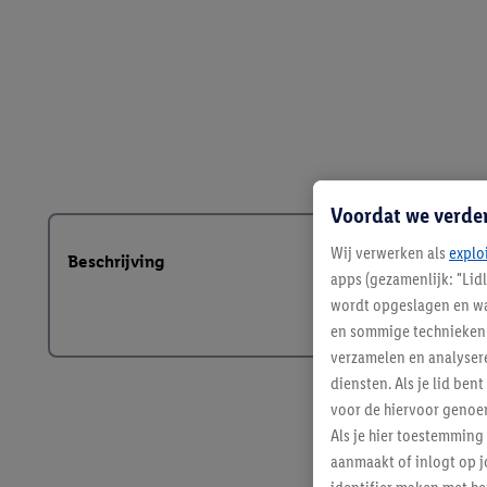
Voordat we verde
Wij verwerken als
explo
Beschrijving
apps (gezamenlijk: "Lid
wordt opgeslagen en wa
en sommige technieken 
verzamelen en analysere
diensten. Als je lid b
voor de hiervoor genoe
Als je hier toestemming
aanmaakt of inlogt op j