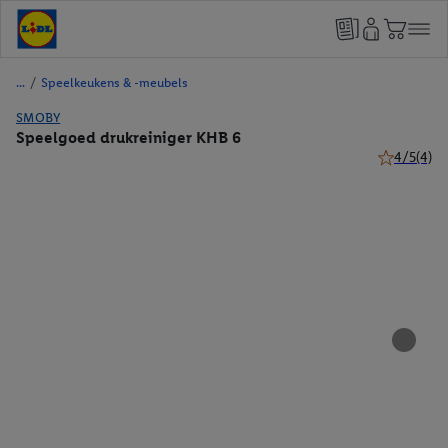
/
Speelkeukens & -meubels
SMOBY
Speelgoed drukreiniger KHB 6
4/5
(4)
4 van 5 ste