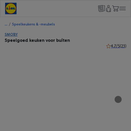
/
Speelkeukens & -meubels
SMOBY
Speelgoed keuken voor buiten
4.7/5
(23)
4.7 van 5 ster