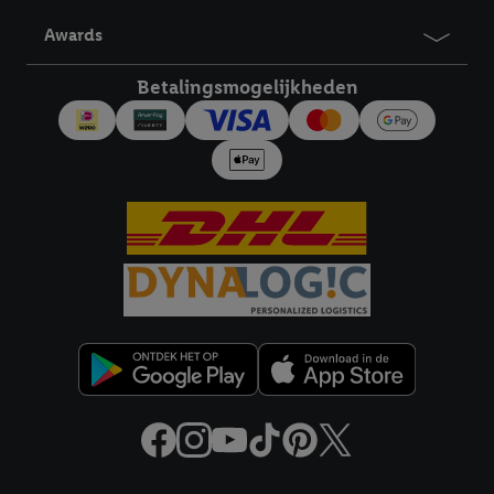
derden en om je in die diensten gepersonaliseerde reclame te
Awards
tonen. Voor dit doel kan jouw gehashte e-mailadres ook worden
samengevoegd met andere identifiers of met identifiers die
Betalingsmogelijkheden
door Criteo S.A. aan jou zijn toegewezen.
Als je hiervoor toestemming geeft, dan kunnen retargeting
advertenties worden weergegeven voor producten waarin je
eerder interesse hebt getoond (bijvoorbeeld door het product
in een winkelmandje van een online winkel te plaatsen maar het
niet te kopen). De retargeting advertenties kunnen op
verschillende eindapparaten en binnen verschillende Lidl-
diensten worden weergegeven, als verschillende eindapparaten
en Lidl-diensten, met behulp van jouw gehashte e-mailadres en
met eventuele andere identifiers of met identifiers waarover
Criteo S.A. beschikt, aan jou kunnen worden toegewezen.
Onder "Aanpassen" kun je aangeven met welke cookies en
vergelijkbare technieken en met welke verwerkingsdoeleinden
je instemt. Verder kan je er meer informatie vinden over de
gegevensverwerking.
Door te klikken op "Weigeren", kies je voor de optie dat er enkel