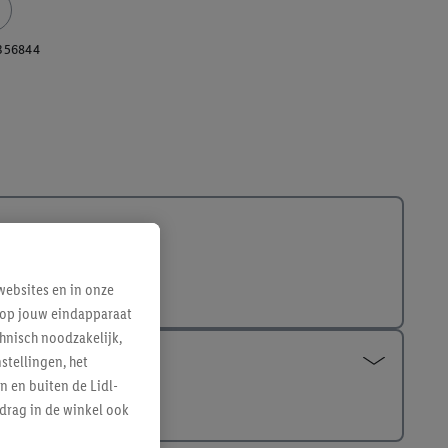
356844
ebsites en in onze
e op jouw eindapparaat
hnisch noodzakelijk,
tellingen, het
n en buiten de Lidl-
drag in de winkel ook