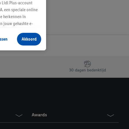
n Lidl Plus-account
A. een speciale online
te herkennen in
an jouw gehashte e-
aan jou zijn
ssen
Akkoord
r producten waarin je
 winkel te plaatsen
innen verschillende
 van jouw gehashte e-
30 dagen bedenktijd
an jou kunnen worden
erking.
en vergelijkbare
en. Meer informatie,
Awards
t moment in te
r
voor meer informatie