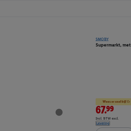
SMOBY
Supermarkt, met
Wees er snel bij!
Er 
67.99
Incl. BTW excl.
Levering