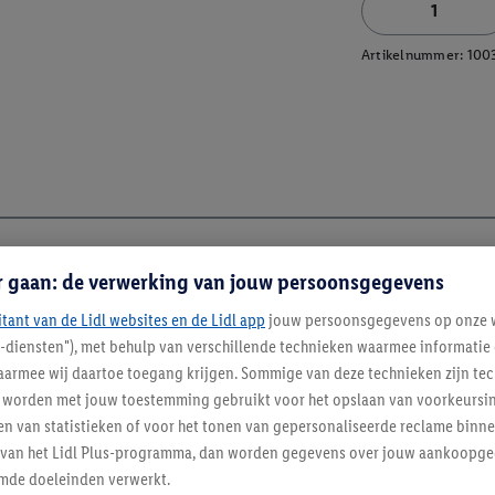
Artikelnummer:
100
r gaan: de verwerking van jouw persoonsgegevens
itant van de Lidl websites en de Lidl app
jouw persoonsgegevens op onze w
l-diensten"), met behulp van verschillende technieken waarmee informati
armee wij daartoe toegang krijgen. Sommige van deze technieken zijn tec
worden met jouw toestemming gebruikt voor het opslaan van voorkeursins
n van statistieken of voor het tonen van gepersonaliseerde reclame binne
enverordening
ent van het Lidl Plus-programma, dan worden gegevens over jouw aankoopge
mde doeleinden verwerkt.