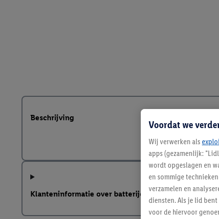
Beschrijving
Voordat we verde
Wij verwerken als
explo
apps (gezamenlijk: "Lid
wordt opgeslagen en wa
en sommige technieken 
verzamelen en analysere
Klanteninformatie over batterijen Europese Batterij
diensten. Als je lid b
voor de hiervoor genoe