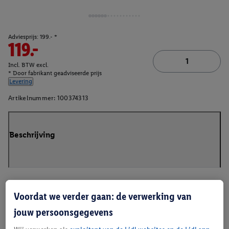
Adviesprijs: 199.- *
119.-
Incl. BTW excl.
* Door fabrikant geadviseerde prijs
Levering
Artikelnummer:
100374313
Beschrijving
Voordat we verder gaan: de verwerking van
jouw persoonsgegevens