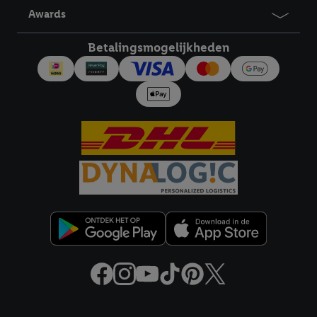
derden en om je in die diensten gepersonaliseerde reclame te
Awards
tonen. Voor dit doel kan jouw gehashte e-mailadres ook worden
samengevoegd met andere identifiers of met identifiers die
Betalingsmogelijkheden
door Criteo S.A. aan jou zijn toegewezen.
Als je hiervoor toestemming geeft, dan kunnen retargeting
advertenties worden weergegeven voor producten waarin je
eerder interesse hebt getoond (bijvoorbeeld door het product
in een winkelmandje van een online winkel te plaatsen maar het
niet te kopen). De retargeting advertenties kunnen op
verschillende eindapparaten en binnen verschillende Lidl-
diensten worden weergegeven, als verschillende eindapparaten
en Lidl-diensten, met behulp van jouw gehashte e-mailadres en
met eventuele andere identifiers of met identifiers waarover
Criteo S.A. beschikt, aan jou kunnen worden toegewezen.
Onder "Aanpassen" kun je aangeven met welke cookies en
vergelijkbare technieken en met welke verwerkingsdoeleinden
je instemt. Verder kan je er meer informatie vinden over de
gegevensverwerking.
Juridische koppelingen
Door te klikken op "Weigeren", kies je voor de optie dat er enkel