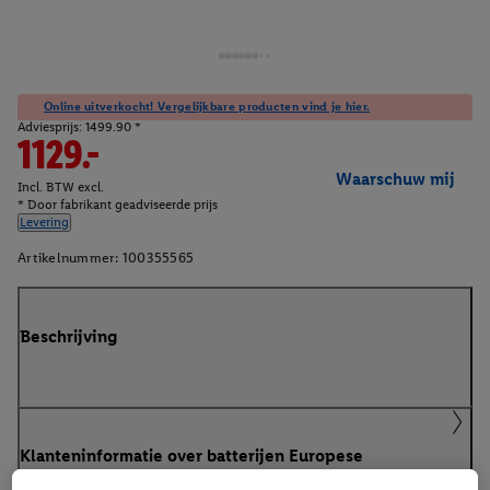
Online uitverkocht! Vergelijkbare producten vind je hier.
Adviesprijs: 1499.90 *
1129.-
Waarschuw mij
Incl. BTW excl.
* Door fabrikant geadviseerde prijs
Levering
Artikelnummer:
100355565
Beschrijving
Klanteninformatie over batterijen Europese
Batterijenverordening