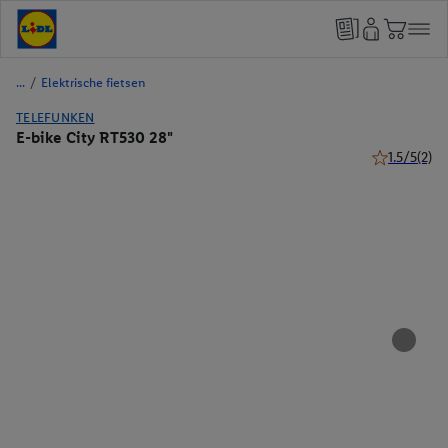
/
Elektrische fietsen
TELEFUNKEN
E-bike City RT530 28"
1.5/5
(2)
1.5 van 5 ste