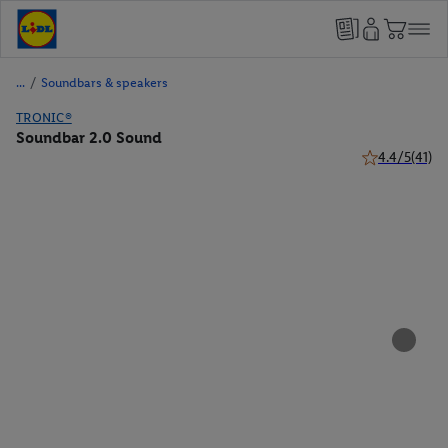
/
Soundbars & speakers
TRONIC®
Soundbar 2.0 Sound
4.4/5
(41)
4.4 van 5 ster