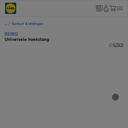
/
Sanitair & leidingen
WENKO
Universele hoekstang
5/5
(2)
5 van 5 ste