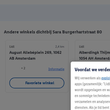
Andere winkels dichtbij Sara Burgerhartstraat 80
Lidl
2,4 km
Lidl
August Allebéplein 269, 1062
Alberdingk Thijms
AB Amsterdam
1054 AH Amster
Voordat we verde
+ 2
Informatie
Wij verwerken als
explo
Favoriete winkel
Favoriet
apps (gezamenlijk: "Lid
wordt opgeslagen en wa
en sommige technieken 
verzamelen en analysere
diensten. Als je lid b