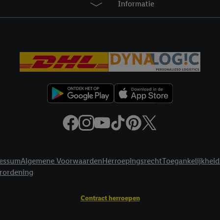
Informatie
privacyverklaring
.
Je vindt de impressum voor de Lidl website hier.
Klik
hie
inzetten.
essum
Algemene Voorwaarden
Herroepingsrecht
Toegankelijkheid
erordening
Contract herroepen