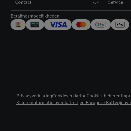
Contact
Service
trekken, vind je in onze
over de cookies die wij 
Betalingsmogelijkheden
Juridische koppelingen
Privacyverklaring
Cookieverklaring
Cookies beheren
Impr
Klanteninformatie over batterijen Europese Batterijenv