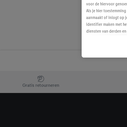
voor de hiervoor genoe
Als je hier toestemming
aanmaakt of inlogt op j
identifier maken met he
diensten van derden en 
mailadres ook worden sa
toegewezen.
Als je hiervoor toeste
eerder interesse hebt g
maar het niet te kopen)
Lidl-diensten worden we
Jouw voordelen bij ons als Lidl webshop klant
mailadres en met eventu
Gratis retourneren
toegewezen.
Onder "Aanpassen" kun 
verwerkingsdoeleinden j
Door te klikken op "Weig
technieken worden gebr
Door op "Akkoord" te kl
inclusief over de opsl