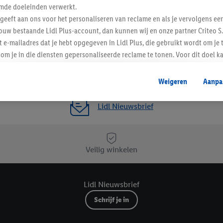
Favoriete winkel
mde doeleinden verwerkt.
 geeft aan ons voor het personaliseren van reclame en als je vervolgens ee
ouw bestaande Lidl Plus-account, dan kunnen wij en onze partner Criteo S.
t e-mailadres dat je hebt opgegeven in Lidl Plus, die gebruikt wordt om je 
om je in die diensten gepersonaliseerde reclame te tonen. Voor dit doel k
mengevoegd met andere identifiers of met identifiers die door Criteo S.A. 
Weigeren
Aanpa
mming geeft, dan kunnen retargeting advertenties worden weergegeven voo
etoond (bijvoorbeeld door het product in een winkelmandje van een online
Lidl Nieuwsbrief
. De retargeting advertenties kunnen op verschillende eindapparaten en b
ergegeven, als verschillende eindapparaten en Lidl-diensten, met behulp
ele andere identifiers of met identifiers waarover Criteo S.A. beschikt, a
Veilig winkelen
je aangeven met welke cookies en vergelijkbare technieken en met welke
e instemt. Verder kan je er meer informatie vinden over de gegevensverw
Lidl Nieuwsbrief
eren", kies je voor de optie dat er enkel technisch noodzakelijke cookies 
uikt.
Schrijf je in
ikken, stem je in met alle verwerkingen voor alle bovengenoemde doeleind
agperiode van de gegevens en je recht om jouw toestemming op elk gewens