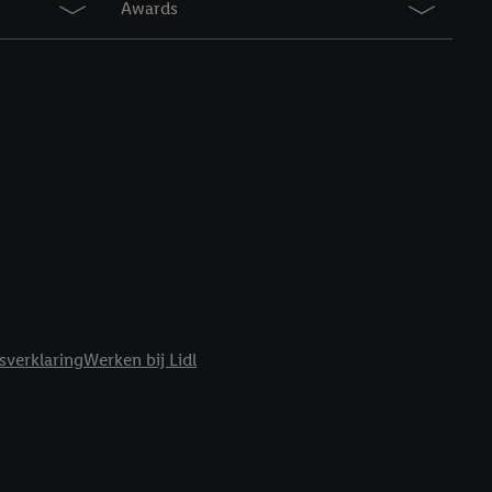
Awards
r
voor meer informatie
sverklaring
Werken bij Lidl