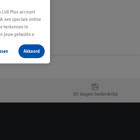
n Lidl Plus-account
A. een speciale online
te herkennen in
an jouw gehashte e-
aan jou zijn
ssen
Akkoord
r producten waarin je
 winkel te plaatsen
innen verschillende
 van jouw gehashte e-
an jou kunnen worden
30 dagen bedenktijd
erking.
en vergelijkbare
en. Meer informatie,
t moment in te