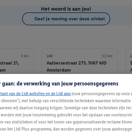
Het woord is aan jou!
Geef je mening over deze winkel
3 km
Lidl
3,3 km
L
traat 21,
Aalbersestraat 273, 1067 MD
dam
Amsterdam
r gaan: de verwerking van jouw persoonsgegevens
Informatie
Informatie
itant van de Lidl websites en de Lidl app
jouw persoonsgegevens op onze w
e winkel
Favoriete winkel
l-diensten"), met behulp van verschillende technieken waarmee informati
armee wij daartoe toegang krijgen. Sommige van deze technieken zijn tec
worden met jouw toestemming gebruikt voor het opslaan van voorkeursins
n van statistieken of voor het tonen van gepersonaliseerde reclame binne
ent van het Lidl Plus-programma, dan worden gegevens over jouw aankoopge